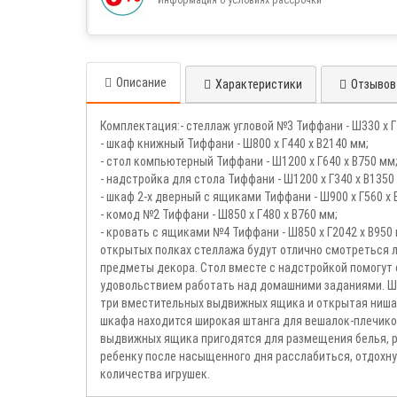
Описание
Характеристики
Отзывов 
Комплектация:- стеллаж угловой №3 Тиффани - Ш330 х Г
- шкаф книжный Тиффани - Ш800 х Г440 х В2140 мм;
- стол компьютерный Тиффани - Ш1200 х Г640 х В750 мм
- надстройка для стола Тиффани - Ш1200 х Г340 х В1350
- шкаф 2-х дверный с ящиками Тиффани - Ш900 х Г560 х 
- комод №2 Тиффани - Ш850 х Г480 х В760 мм;
- кровать с ящиками №4 Тиффани - Ш850 х Г2042 х В95
открытых полках стеллажа будут отлично смотреться л
предметы декора. Стол вместе с надстройкой помогут 
удовольствием работать над домашними заданиями. Шир
три вместительных выдвижных ящика и открытая ниша 
шкафа находится широкая штанга для вешалок-плечико
выдвижных ящика пригодятся для размещения белья, р
ребенку после насыщенного дня расслабиться, отдохн
количества игрушек.