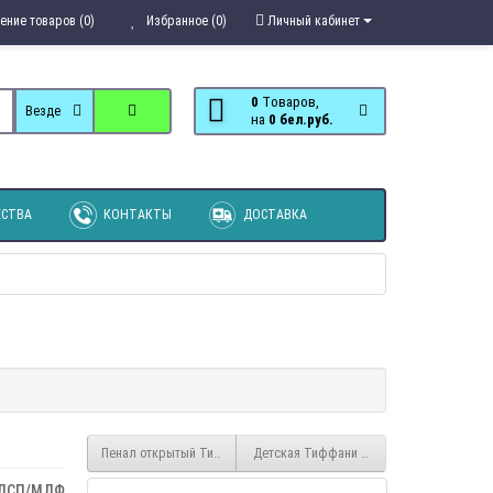
ение товаров (0)
Избранное (0)
Личный кабинет
0
Tоваров,
Везде
на
0 бел.руб.
СТВА
КОНТАКТЫ
ДОСТАВКА
Пенал открытый Тиффани
Детская Тиффани вариант 2
ДСП/МДФ