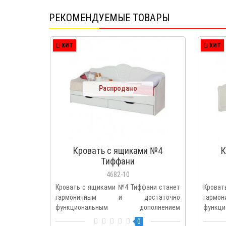
РЕКОМЕНДУЕМЫЕ ТОВАРЫ
ХИТ
ХИТ
Распродано
Кровать с ящиками №4
К
Тиффани
4682-10
Кровать с ящиками №4 Тиффани станет
Кроват
гармоничным и достаточно
гарм
функциональным дополнением
функ
интерьера де..
интерье
0