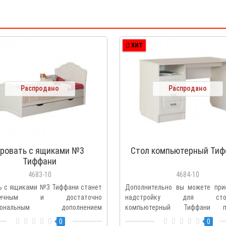
ХИТ
Распродано
Распродано
ровать с ящиками №3
Стол компьютерный Тиф
Тиффани
4683-10
4684-10
ь с ящиками №3 Тиффани станет
Дополнительно вы можете при
оничным и достаточно
надстройку для стола
циональным дополнением
компьютерный Тиффани п
ра де..
обустроить..
0
0