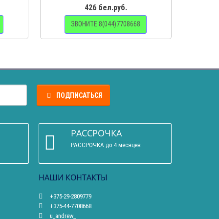
426 бел.руб.
ЗВОНИТЕ 8(044)7708668
З
ПОДПИСАТЬСЯ
РАССРОЧКА
РАССРОЧКА до 4 месяцев
НАШИ КОНТАКТЫ
+375-29-2809779
+375-44-7708668
u_andrew_