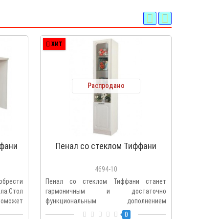
ХИТ
ХИТ
Распродано
фани
Пенал со стеклом Тиффани
Пена
4694-10
обрести
Пенал со стеклом Тиффани станет
Пенал о
.Стол
гармоничным и достаточно
гармон
оможет
функциональным дополнением
функци
интерьера детско..
интерьера 
0