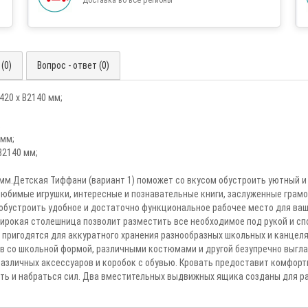
(0)
Вопрос - ответ (0)
420 х В2140 мм;
;
 мм;
В2140 мм;
0 мм.Детская Тиффани (вариант 1) поможет со вкусом обустроить уютный 
юбимые игрушки, интересные и познавательные книги, заслуженные грамо
обустроить удобное и достаточно функциональное рабочее место для ваше
окая столешница позволит разместить все необходимое под рукой и спок
пригодятся для аккуратного хранения разнообразных школьных и канцел
в со школьной формой, различными костюмами и другой безупречно выгла
азличных аксессуаров и коробок с обувью. Кровать предоставит комфорт
уть и набраться сил. Два вместительных выдвижных ящика созданы для ра