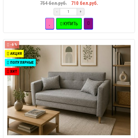
754 бел.руб.
710 бел.руб.
-
+
КУПИТЬ
-6 %
АКЦИЯ
ПОПУЛЯРНЫЕ
ХИТ