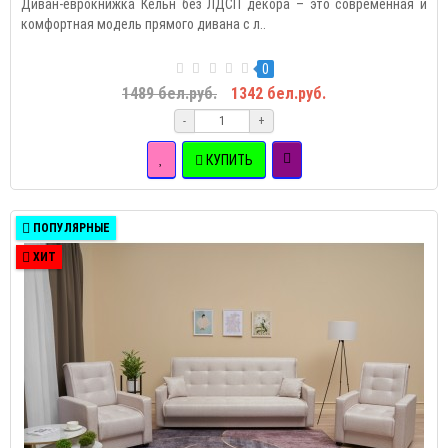
Диван-еврокнижка Кёльн без ЛДСП декора – это современная и
комфортная модель прямого дивана с л..
0
1489 бел.руб.
1342 бел.руб.
-
+
КУПИТЬ
ПОПУЛЯРНЫЕ
ХИТ