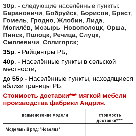
30р
. - следующие населённые пункты:
Барановичи
,
Бобруйск
,
Борисов
,
Брест
,
Гомель
,
Гродно
,
Жлобин
,
Лида
,
Могилёв,
Мозырь
,
Новополоцк
,
Орша
,
Пинск
,
Полоцк
,
Речица
,
Слуцк
,
Смолевичи
,
Солигорск
;
35р
. - Райцентры РБ;
40р
. - Населённые пункты в сельской
местности;
до
55
р.- Населённые пункты, находящиеся
вблизи границы РБ.
Стоимость доставки*** мягкой мебели
производства фабрики Андрия.
наименование модели
стоимость
доставки***
Модельный ряд: "
Новелла
"