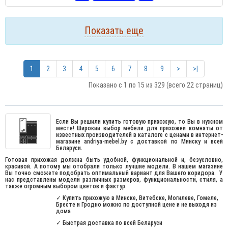
Показать еще
1
2
3
4
5
6
7
8
9
>
>|
Показано с 1 по 15 из 329 (всего 22 страниц)
Если Вы решили купить готовую прихожую, то Вы в нужном
месте! Широкий выбор мебели для прихожей комнаты от
известных производителей в каталоге с ценами в интернет-
магазине andriya-mebel.by с доставкой по Минску и всей
Беларуси.
Готовая прихожая должна быть удобной, функциональной и, безусловно,
красивой. А потому мы отобрали только лучшие модели. В нашем магазине
Вы точно сможете подобрать оптимальный вариант для Вашего коридора.
У
нас представлены модели различных размеров, функциональности, стиля, а
также огромным выбором цветов и фактур.
✓
Купить прихожую в Минске, Витебске, Могилеве, Гомеле,
Бресте и Гродно можно по доступной цене и не выходя из
дома
✓
Быстрая доставка по всей Беларуси