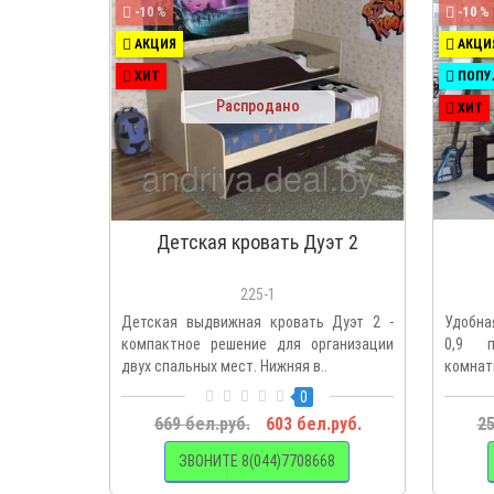
-10 %
-10 %
АКЦИЯ
АКЦИ
ХИТ
ПОПУ
Распродано
ХИТ
Детская кровать Дуэт 2
225-1
Детская выдвижная кровать Дуэт 2 -
Удобна
компактное решение для организации
0,9 п
двух спальных мест. Нижняя в..
комнаты
0
669 бел.руб.
603 бел.руб.
25
ЗВОНИТЕ 8(044)7708668