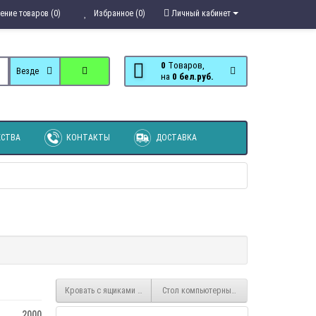
ение товаров (0)
Избранное (0)
Личный кабинет
0
Tоваров,
Везде
на
0 бел.руб.
СТВА
КОНТАКТЫ
ДОСТАВКА
Кровать с ящиками 23 Статус
Стол компьютерный Дебют
2000