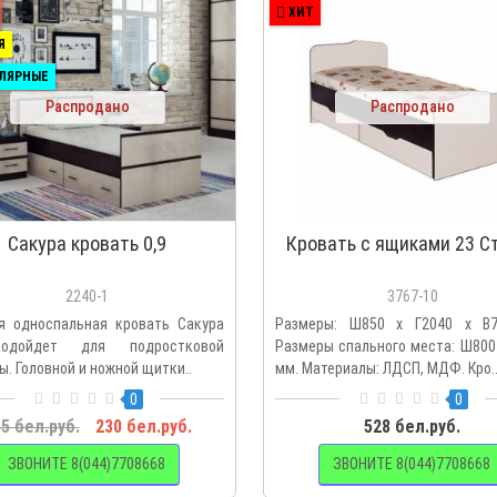
ХИТ
Я
ЛЯРНЫЕ
Распродано
Распродано
Сакура кровать 0,9
Кровать с ящиками 23 С
2240-1
3767-10
я односпальная кровать Сакура
Размеры: Ш850 х Г2040 х В
одойдет для подростковой
Размеры спального места: Ш800
. Головной и ножной щитки..
мм. Материалы: ЛДСП, МДФ. Кро.
0
0
5 бел.руб.
230 бел.руб.
528 бел.руб.
ЗВОНИТЕ 8(044)7708668
ЗВОНИТЕ 8(044)7708668