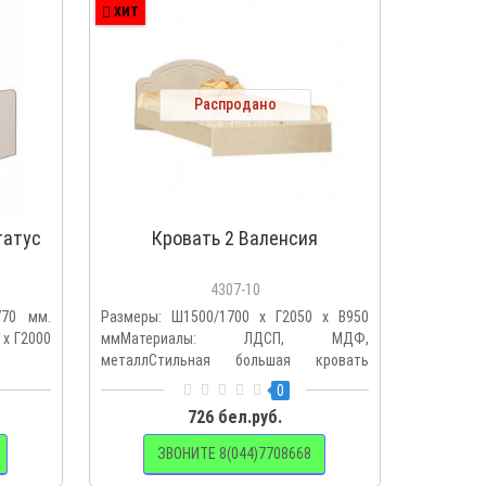
ХИТ
Распродано
татус
Кровать 2 Валенсия
4307-10
770 мм.
Размеры: Ш1500/1700 х Г2050 х В950
 х Г2000
ммМатериалы: ЛДСП, МДФ,
.
металлСтильная большая кровать
подойдет д..
0
726 бел.руб.
ЗВОНИТЕ 8(044)7708668