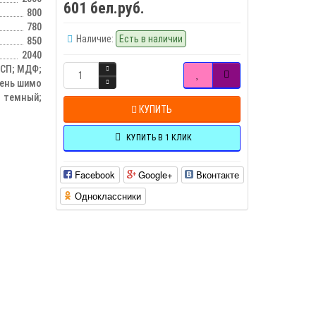
601 бел.руб.
800
780
Наличие:
Есть в наличии
850
2040
СП; МДФ;
сень шимо
темный;
КУПИТЬ
КУПИТЬ В 1 КЛИК
Facebook
Google+
Вконтакте
Одноклассники