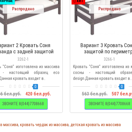
ЛЯРНЫЕ
ХИТ
Распродано
Распродано
ариант 2 Кровать Соня
Вариант 3 Кровать Сон
ванда с задней защитой
защитой по перимет
3262-1
3266-1
ь "Соня" изготовлена из массива
Кровать "Соня" изготовлена из
 - настоящий образец eco
сосны - настоящий образ
Данная кровать входит в..
design.Данная кровать входит в..
0
0
6 бел.руб.
420 бел.руб.
563 бел.руб.
507 бел.р
ЗВОНИТЕ 8(044)7708668
ЗВОНИТЕ 8(044)7708668
из массива
,
кровать чердак из массива
,
детская кровать из массива