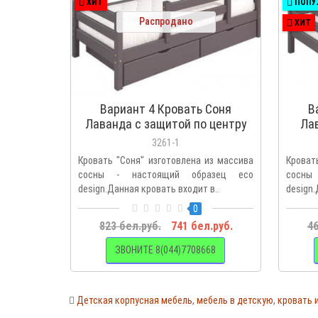
ХИТ
ПОПУ
Распродано
ХИТ
Вариант 4 Кровать Соня
В
Лаванда с защитой по центру
Ла
3261-1
Кровать "Соня" изготовлена из массива
Кроват
сосны - настоящий образец eco
сосны
design.Данная кровать входит в..
design.
0
823 бел.руб.
741 бел.руб.
46
ЗВОНИТЕ 8(044)7708668
Детская корпусная мебель
,
мебель в детскую
,
кровать 