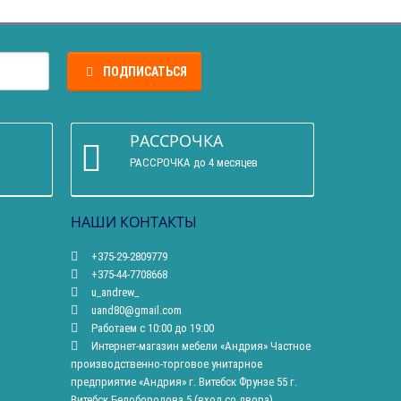
ПОДПИСАТЬСЯ
РАССРОЧКА
РАССРОЧКА до 4 месяцев
НАШИ КОНТАКТЫ
+375-29-2809779
+375-44-7708668
u_andrew_
uand80@gmail.com
Работаем с 10:00 до 19:00
Интернет-магазин мебели «Андрия» Частное
производственно-торговое унитарное
предприятие «Андрия» г. Витебск Фрунзе 55 г.
Витебск Белобородова 5 (вход со двора)