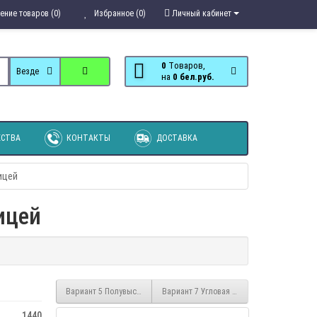
ение товаров (0)
Избранное (0)
Личный кабинет
0
Tоваров,
Везде
на
0 бел.руб.
СТВА
КОНТАКТЫ
ДОСТАВКА
ицей
ицей
Вариант 5 Полувысокая кровать Соня с прямой лестницей
Вариант 7 Угловая кровать Соня с прямо
1440