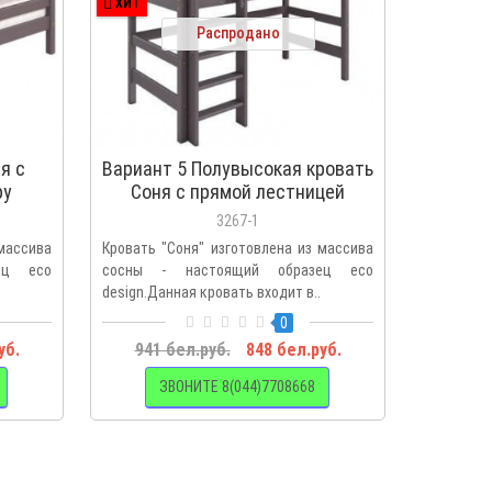
ХИТ
ХИТ
Распродано
я с
Вариант 5 Полувысокая кровать
Вариант
ру
Соня с прямой лестницей
с
3267-1
 массива
Кровать "Соня" изготовлена из массива
Кровать "
ец eco
сосны - настоящий образец eco
сосны -
design.Данная кровать входит в..
design.Да
0
уб.
941 бел.руб.
848 бел.руб.
1333 
ЗВОНИТЕ 8(044)7708668
З