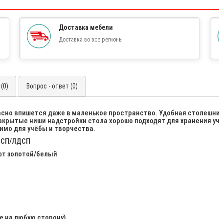
Доставка мебели
Доставка во все регионы
(0)
Вопрос - ответ (0)
сно впишется даже в маленькое пространство. Удобная столешниц
закрытые ниши надстройки стола хорошо подходят для хранения у
имо для учёбы и творчества.
ЛДСП/ЛДСП
фт золотой/белый
е на любую сторону)