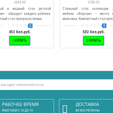
6684-05
6785-05
ный и модный стол детской
Стильный стол коллекции д
зи» - обрадует каждого ребенка.
мебели «Форсаж» – мечта к
тный стол прекрасно впише..
мальчика. Компактный стол прекр
0
0
453 бел.руб.
502 бел.руб.
КУПИТЬ
КУПИТЬ
РАБОЧЕЕ ВРЕМЯ
ДОСТАВКА
РАБОТАЕМ С 10 ДО 19
ВО ВСЕ РЕГИОНЫ