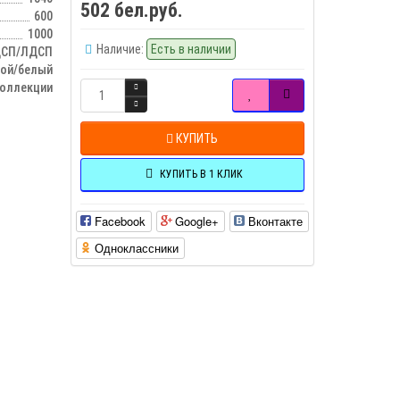
502 бел.руб.
600
1000
Наличие:
Есть в наличии
СП/ЛДСП
той/белый
оллекции
КУПИТЬ
КУПИТЬ В 1 КЛИК
Facebook
Google+
Вконтакте
Одноклассники