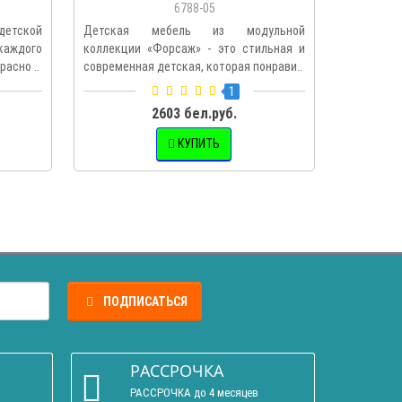
6788-05
етской
Детская мебель из модульной
Форсаж 
аждого
коллекции «Форсаж» - это стильная и
модульна
асно ..
современная детская, которая понрави..
цветовом 
1
2603 бел.руб.
КУПИТЬ
ПОДПИСАТЬСЯ
РАССРОЧКА
РАССРОЧКА до 4 месяцев