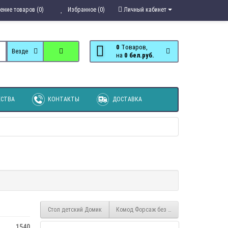
ение товаров (0)
Избранное (0)
Личный кабинет
0
Tоваров,
Везде
на
0 бел.руб.
СТВА
КОНТАКТЫ
ДОСТАВКА
Стол детский Домик
Комод Форсаж без принта
1540