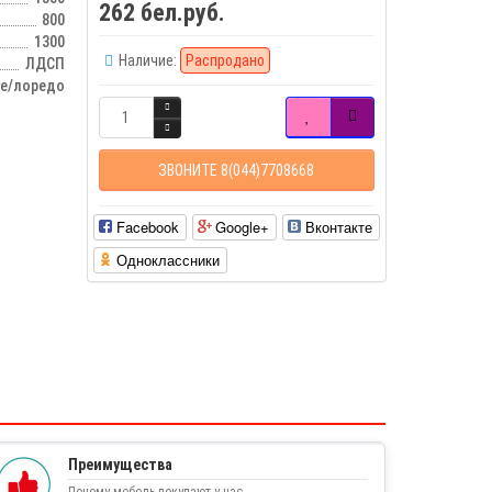
262 бел.руб.
800
1300
Наличие:
Распродано
ЛДСП
ге/лоредо
ЗВОНИТЕ 8(044)7708668
Facebook
Google+
Вконтакте
Одноклассники
Преимущества
Почему мебель покупают у нас