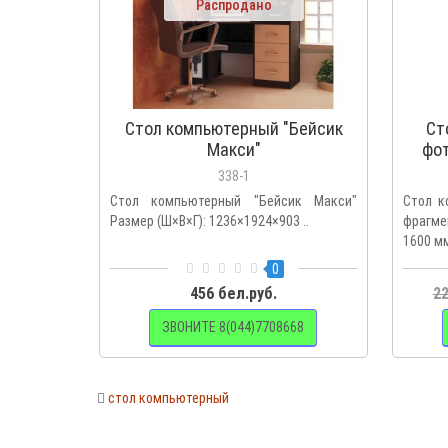
Распродано
Стол компьютерный "Бейсик
Ст
Макси"
фот
338-1
Стол компьютерный "Бейсик Макси"
Стол к
Размер (Ш×В×Г): 1236×1924×903 ..
фрагме
1600 мм
0
456 бел.руб.
22
ЗВОНИТЕ 8(044)7708668
стол компьютерный