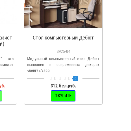
азист
Стол компьютерный Дебют
й)
3925-04
" - это
Модульный компьютерный стол Дебют
оможет
выполнен в современных декорах
.
«венге»/«лор..
0
уб.
312 бел.руб.
КУПИТЬ