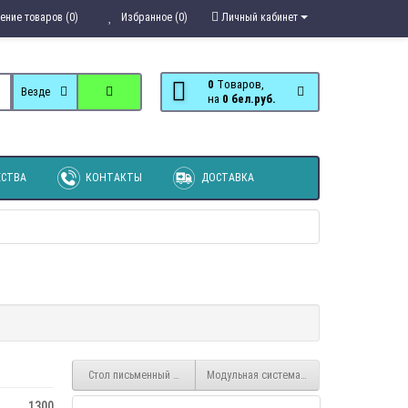
ение товаров (0)
Избранное (0)
Личный кабинет
0
Tоваров,
Везде
на
0 бел.руб.
СТВА
КОНТАКТЫ
ДОСТАВКА
Стол письменный № 4
Модульная система Мечта фиолетовая
1300