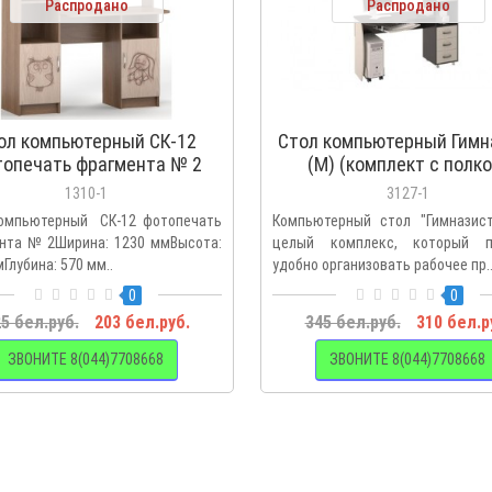
Распродано
Распродано
ол компьютерный СК-12
Стол компьютерный Гимн
опечать фрагмента № 2
(М) (комплект с полко
1310-1
3127-1
омпьютерный СК-12 фотопечать
Компьютерный стол "Гимназист
нта № 2Ширина: 1230 ммВысота:
целый комплекс, который п
Глубина: 570 мм..
удобно организовать рабочее пр.
0
0
5 бел.руб.
203 бел.руб.
345 бел.руб.
310 бел.р
ЗВОНИТЕ 8(044)7708668
ЗВОНИТЕ 8(044)7708668