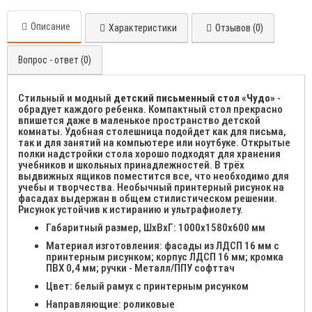
Описание
Характеристики
Отзывов (0)
Вопрос - ответ (0)
Стильный и модный
детский письменный стол «Чудо»
-
обрадует каждого ребенка. Компактный стол прекрасно
впишется даже в маленькое пространство детской
комнаты. Удобная столешница подойдет как для письма,
так и для занятий на компьютере или ноутбуке. Открытые
полки надстройки стола хорошо подходят для хранения
учебников и школьных принадлежностей. В трёх
выдвижных ящиков поместится все, что необходимо для
учебы и творчества. Необычный принтерный рисунок на
фасадах выдержан в общем стилистическом решении.
Рисунок устойчив к истиранию и ультрафиолету.
Габаритный размер, ШхВхГ: 1000х1580х600 мм
Материал изготовления: фасады из ЛДСП 16 мм с
принтерным рисунком; корпус ЛДСП 16 мм; кромка
ПВХ 0,4 мм; ручки - Металл/ППУ софттач
Цвет: белый рамух с принтерным рисунком
Направляющие: роликовые