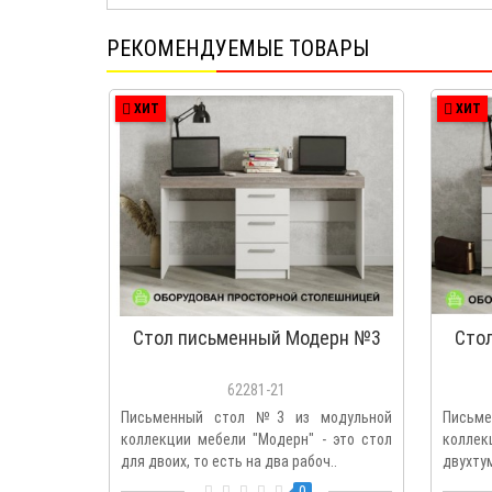
РЕКОМЕНДУЕМЫЕ ТОВАРЫ
ХИТ
ХИТ
Стол письменный Модерн №3
Сто
62281-21
Письменный стол №3 из модульной
Письм
коллекции мебели "Модерн" - это стол
колле
для двоих, то есть на два рабоч..
двухт
прост..
0