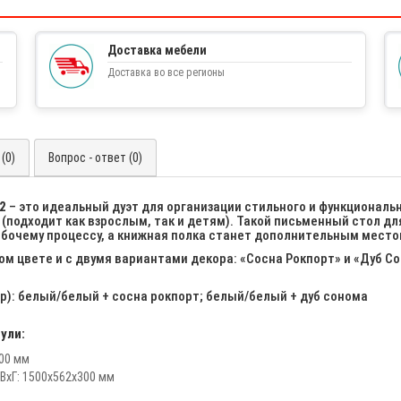
Доставка мебели
Доставка во все регионы
(0)
Вопрос - ответ (0)
2
– это идеальный дуэт для организации стильного и функциональ
(подходит как взрослым, так и детям). Такой письменный стол д
абочему процессу, а книжная полка станет дополнительным местом
м цвете и с двумя вариантами декора: «Сосна Рокпорт» и «Дуб С
р): белый/белый + сосна рокпорт; белый/белый + дуб сонома
ули:
500 мм
хВхГ: 1500х562х300 мм