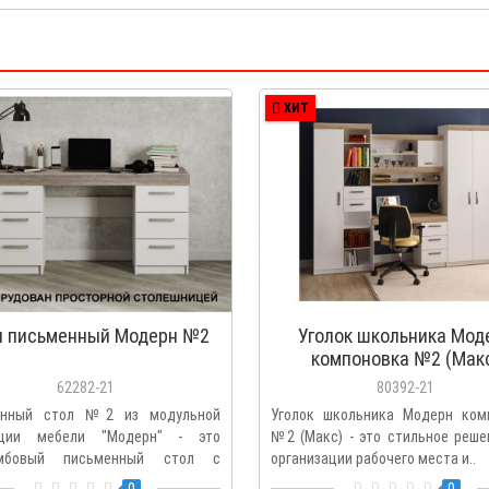
ХИТ
л письменный Модерн №2
Уголок школьника Мод
компоновка №2 (Мак
62282-21
80392-21
енный стол №2 из модульной
Уголок школьника Модерн ком
кции мебели "Модерн" - это
№2 (Макс) - это стильное реше
умбовый письменный стол с
организации рабочего места и..
0
0