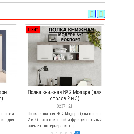
ХИТ
ХИТ
ерн
Полка книжная № 2 Модерн (для
Модул
с)
столов 2 и 3)
82371-21
поновка
Полка книжная № 2 Модерн (для столов
Модульн
ние для
2 и 3) - это стильный и функциональный
стильны
элемент интерьера, котор..
качество 
мо..
0