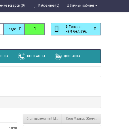
ение товаров (0)
Избранное (0)
Личный кабинет
0
Tоваров,
Везде
на
0 бел.руб.
СТВА
КОНТАКТЫ
ДОСТАВКА
Стол письменный Макс №4
Стол Мальма Жемчуг МН-135-26-С1
1820