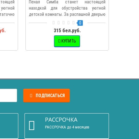
тоящей
Пенал Симба станет настоящей
Пенал 
 уютной
находкой для обустройства уютной
настояще
аточно
детской комнаты. За распашной дверью
уютной де
н..
0
уб.
315 бел.руб.
КУПИТЬ
ПОДПИСАТЬСЯ
РАССРОЧКА
РАССРОЧКА до 4 месяцев