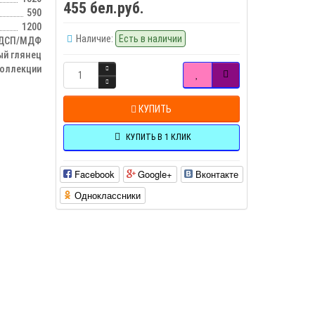
455 бел.руб.
590
1200
Наличие:
Есть в наличии
ДСП/МДФ
ый глянец
оллекции
КУПИТЬ
КУПИТЬ В 1 КЛИК
Facebook
Google+
Вконтакте
Одноклассники