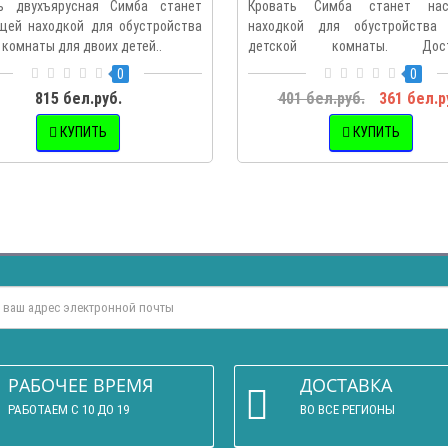
ь двухъярусная Симба станет
Кровать Симба станет нас
щей находкой для обустройства
находкой для обустройства
 комнаты для двоих детей..
детской комнаты. Дост
комфортн..
0
0
815 бел.руб.
401 бел.руб.
361 бел.р
КУПИТЬ
КУПИТЬ
РАБОЧЕЕ ВРЕМЯ
ДОСТАВКА
РАБОТАЕМ С 10 ДО 19
ВО ВСЕ РЕГИОНЫ