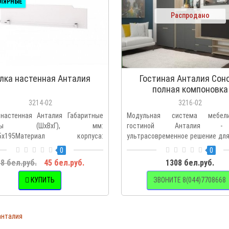
ЛЯРНЫЕ
Распродано
лка настенная Анталия
Гостиная Анталия Сон
полная компоновка
3214-02
3216-02
настенная Анталия Габаритные
Модульная система мебе
меры (ШхВхГ), мм:
гостиной Анталия 
15х195Материал корпуса:
ультрасовременное решение для
т ко..
интерьера. ..
0
0
8 бел.руб.
45 бел.руб.
1308 бел.руб.
КУПИТЬ
ЗВОНИТЕ 8(044)7708668
анталия