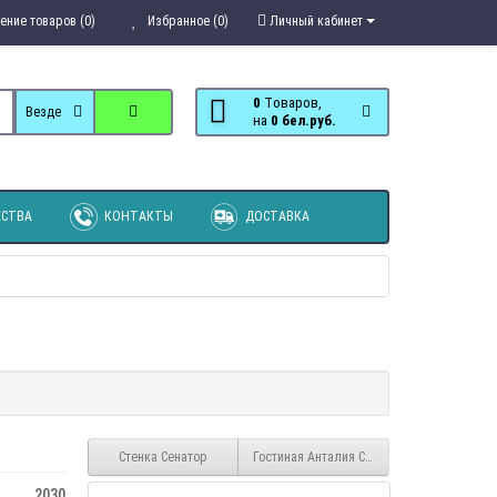
ение товаров (0)
Избранное (0)
Личный кабинет
0
Tоваров,
Везде
на
0 бел.руб.
СТВА
КОНТАКТЫ
ДОСТАВКА
Стенка Сенатор
Гостиная Анталия Сонома полная компон
2030