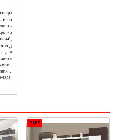
асады
сти на
жность
срочки
алия",
 комод
ли для
тавить
чайшие
ния, а
енала.
ХИТ