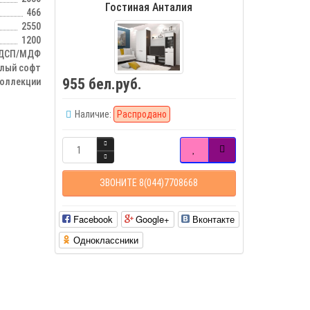
Гостиная Анталия
466
2550
1200
ДСП/МДФ
елый софт
955 бел.руб.
оллекции
Наличие:
Распродано
ЗВОНИТЕ 8(044)7708668
Facebook
Google+
Вконтакте
Одноклассники