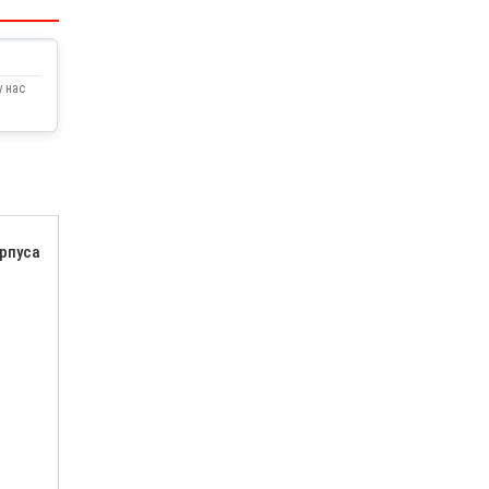
 нас
орпуса