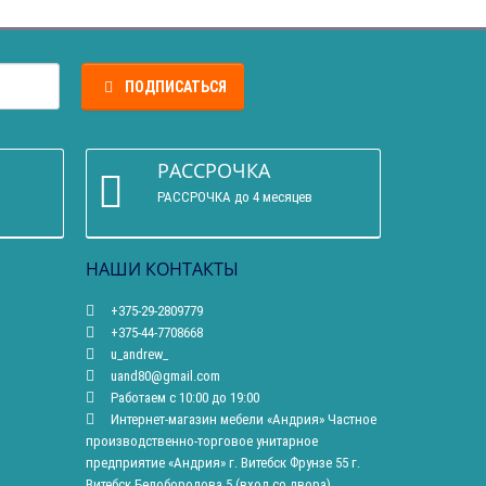
ПОДПИСАТЬСЯ
РАССРОЧКА
РАССРОЧКА до 4 месяцев
НАШИ КОНТАКТЫ
+375-29-2809779
+375-44-7708668
u_andrew_
uand80@gmail.com
Работаем с 10:00 до 19:00
Интернет-магазин мебели «Андрия» Частное
производственно-торговое унитарное
предприятие «Андрия» г. Витебск Фрунзе 55 г.
Витебск Белобородова 5 (вход со двора)