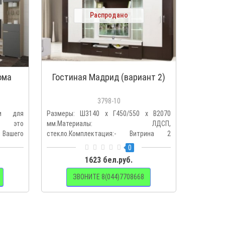
Распродано
ома
Гостиная Мадрид (вариант 2)
3798-10
ли для
Размеры: Ш3140 х Г450/550 х В2070
- это
мм.Материалы: ЛДСП,
 Вашего
стекло.Комплектация:- Витрина 2
Мадрид - Ш1840..
0
1623 бел.руб.
ЗВОНИТЕ 8(044)7708668