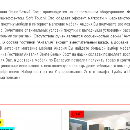
алия Венге-Белый Софт производится на современном оборудовании.
Ф
-эффектом Soft Touch! Это создает эффект мягкости и бархатисто
покупку мебели в интернет магазине мебели Андрия Вы получаете возмо
во. Сочетание оптимальных условий покупки с выгодными условиями рас
совыми затратами.
Отсутствие ручек является особенностью серии "Ант
. В состав гостиной "Анталия" входит вместительный шкаф, а добавив
В интернет магазине мебели Андрия Вы найдёте большой выбор мебе
.
ичие Гостиная Анталия Венге-Белый Софт на наших складах позволяет дос
ля Вас, а доставка мебели по Беларуси позволит получить товар в крат
рационально использовать всю полезную площадь даже небольшого помеще
обретению. Набор состоит из Универсального 2х ств. шкафа, Тумбы и П
ми полками.
ХИТ
Я