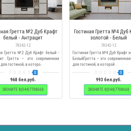
иная Гретта №2 Дуб Крафт
Гостиная Гретта №4 Дуб 
белый - Антрацит
золотой - Белый
78342-12
78343-12
ая Гретта №2 Дуб Крафт белый -
Гостиная Гретта №4 Дуб Крафт з
ит Гретта – это современная
БелыйГретта – это современная
для гостиной, в которо..
для гостиной, в которой ..
0
0
968 бел.руб.
993 бел.руб.
ЗВОНИТЕ 8(044)7708668
ЗВОНИТЕ 8(044)7708668