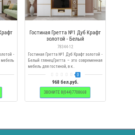
Крафт
Гостиная Гретта №1 Дуб Крафт
Гостин
золотой - Белый
78344-12
олотой -
Гостиная Гретта №1 Дуб Крафт золотой -
Гретта –
 мебель
Белый глянецГретта – это современная
гостино
мебель для гостиной, в к..
сочетаетс
0
968 бел.руб.
ЗВОНИТЕ 8(044)7708668
З