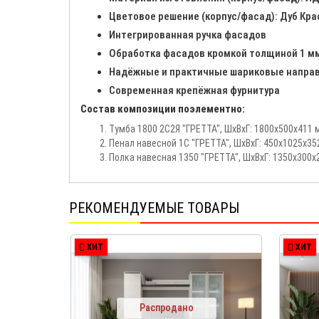
Цветовое решение (корпус/фасад): Дуб Кр
Интегрированная ручка фасадов
Обработка фасадов кромкой толщиной 1 м
Надёжные и практичные шариковые напра
Современная крепёжная фурнитура
Состав композиции поэлементно:
Тумба 1800 2С2Я "ГРЕТТА", ШхВхГ: 1800х500х411 м
Пенал навесной 1С "ГРЕТТА", ШхВхГ: 450х1025х352
Полка навесная 1350 "ГРЕТТА", ШхВхГ: 1350х300х2
РЕКОМЕНДУЕМЫЕ ТОВАРЫ
ХИТ
ХИТ
Распродано