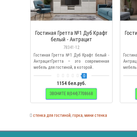
Гостиная Гретта №1 Дуб Крафт
Гост
белый - Антрацит
78341-12
Гостиная Гретта №1 Дуб Крафт белый -
Гостин
АнтрацитГретта – это современная
Антрац
мебель для гостиной, в которой..
мебель 
0
1154 бел.руб.
ЗВОНИТЕ 8(044)7708668
стенка для гостиной
,
горка
,
мини стенка