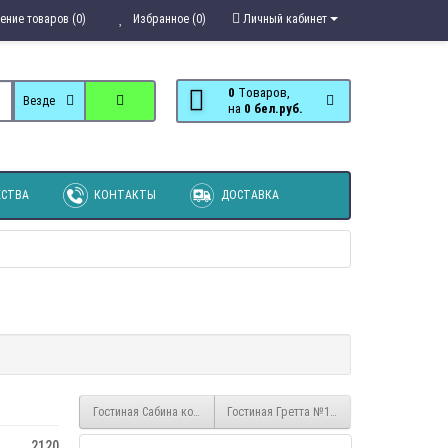
ение товаров (0)
Избранное (0)
Личный кабинет
0
Tоваров,
Везде
на
0 бел.руб.
СТВА
КОНТАКТЫ
ДОСТАВКА
Гостиная Сабина композиция 4 Венге-Дуб Белфорт
Гостиная Гретта №10 Дуб Крафт золотой 
2120