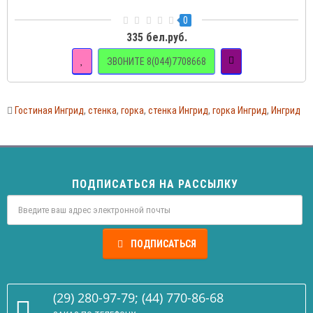
0
335 бел.руб.
ЗВОНИТЕ 8(044)7708668
Гостиная Ингрид
,
стенка
,
горка
,
стенка Ингрид
,
горка Ингрид
,
Ингрид
ПОДПИСАТЬСЯ НА РАССЫЛКУ
ПОДПИСАТЬСЯ
(29) 280-97-79; (44) 770-86-68