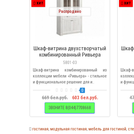
ХИТ
ХИТ
Распродано
Шкаф-витрина двухстворчатый
Шкаф
комбинированный Ривьера
5801-03
Шкаф-витрина комбинированный из
Шкаф-в
коллекции мебели «Ривьера» - стильное
коллек
и функциональное решение для и..
и функц
0
669 бел.руб.
603 бел.руб.
47
ЗВОНИТЕ 8(044)7708668
гостиная
,
модульная гостиная
,
мебель для гостиной
,
ст