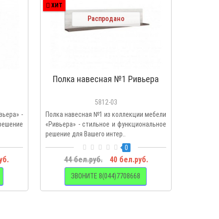
ХИТ
ХИТ
Распродано
Полка навесная №1 Ривьера
Стол
5812-03
вьера» -
Полка навесная №1 из коллекции мебели
Стол жур
решение
«Ривьера» - стильное и функциональное
«Ривьера»
решение для Вашего интер..
решение д
0
уб.
44 бел.руб.
40 бел.руб.
119 
ЗВОНИТЕ 8(044)7708668
З