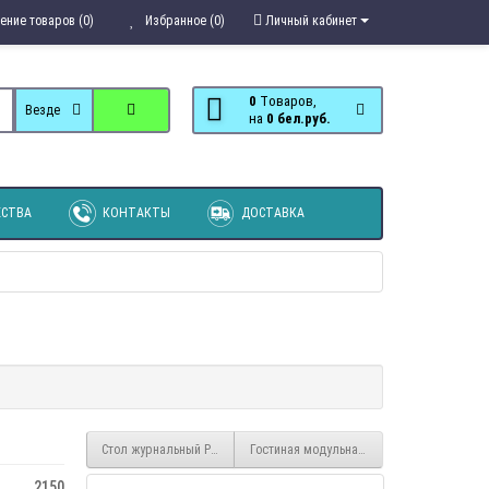
ение товаров (0)
Избранное (0)
Личный кабинет
0
Tоваров,
Везде
на
0 бел.руб.
СТВА
КОНТАКТЫ
ДОСТАВКА
Стол журнальный Ривьера
Гостиная модульная Ривьера компоновка 
2150