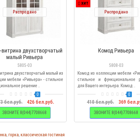
ХИТ
Распродано
Распродано
-витрина двухстворчатый
Комод Ривьера
малый Ривьера
5805-03
5808-03
итрина двухстворчатый малый из
Комод из коллекции мебели «Ри
ции мебели «Ривьера» - стильное
стильное и функциональное 
иональное решение ..
для Вашего интерьера. Комод ..
0
0
3 бел.руб.
426 бел.руб.
410 бел.руб.
369 бел.р
ЗВОНИТЕ 8(044)7708668
ЗВОНИТЕ 8(044)7708668
енка
,
горка
,
классическая гостиная