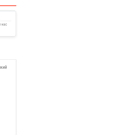
 нас
нкий