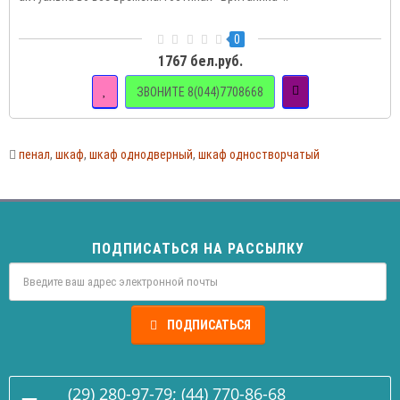
0
1767 бел.руб.
ЗВОНИТЕ 8(044)7708668
пенал
,
шкаф
,
шкаф однодверный
,
шкаф одностворчатый
ПОДПИСАТЬСЯ НА РАССЫЛКУ
ПОДПИСАТЬСЯ
(29) 280-97-79; (44) 770-86-68