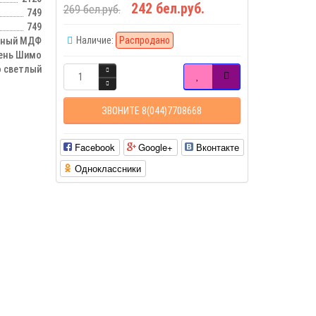
242 бел.руб.
269 бел.руб.
749
749
Наличие:
Распродано
чный МДФ
сень Шимо
 светлый
ЗВОНИТЕ 8(044)7708668
Facebook
Google+
Вконтакте
Одноклассники