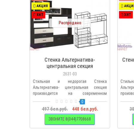
АКЦИЯ
АКЦИ
ХИТ
ХИТ
Распродано
Стенка Альтернатива-
Стен
центральная секция
2631-03
Стильная и недорогая Стенка
Стил
Альтернатива- центральная секция
Альте
производится на современном
произв
оборудовани..
Вос..
0
497 бел.руб.
448 бел.руб.
30
ЗВОНИТЕ 8(044)7708668