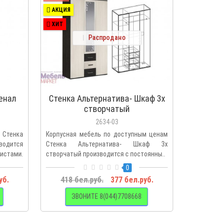
АКЦИЯ
ХИТ
Распродано
енал
Стенка Альтернатива- Шкаф 3х
створчатый
2634-03
Стенка
Корпусная мебель по доступным ценам
водится
Стенка Альтернатива- Шкаф 3х
тами.
створчатый производится с постоянны..
0
уб.
418 бел.руб.
377 бел.руб.
ЗВОНИТЕ 8(044)7708668