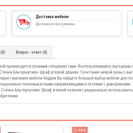
Доставка мебели
Доставка во все регионы
(0)
Вопрос - ответ (0)
овой производится лучшими специалистами. Воспользовавшись выгодным п
Стенка Альтернатива- Шкаф угловой дёшево. Сочетание низкой цены с вы
ернет магазине мебели Андрия Вы найдёте большой выбор мебели для гос
пционально полновыкатными направляющими и петлями с доводчиками.. К
и. Стенка Альтернатива- Шкаф угловой позволит рационально использова
иобретению
-10 %