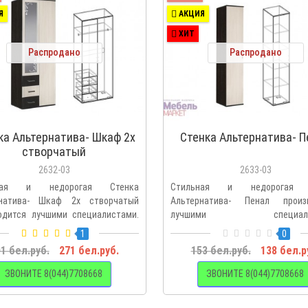
Я
АКЦИЯ
ХИТ
Распродано
Распродано
ка Альтернатива- Шкаф 2х
Стенка Альтернатива- П
створчатый
2632-03
2633-03
ьная и недорогая Стенка
Стильная и недорогая 
рнатива- Шкаф 2х створчатый
Альтернатива- Пенал произ
одится лучшими специалистами.
лучшими специалис
Воспользовавшись..
1
0
1 бел.руб.
271 бел.руб.
153 бел.руб.
138 бел.р
ЗВОНИТЕ 8(044)7708668
ЗВОНИТЕ 8(044)7708668