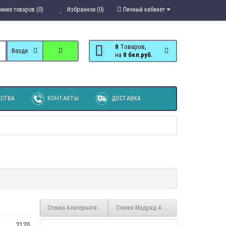
ение товаров (0)
Избранное (0)
Личный кабинет
0
Tоваров,
Везде
на
0 бел.руб.
СТВА
КОНТАКТЫ
ДОСТАВКА
Стенка Альтернатива- Шкаф 3х створчатый
Стенка Мадрид 4 - Центральная секция
2120