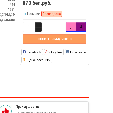
870 бел.руб.
444
1951
Наличие:
Распродано
ДСП/МДФ
адельфия
ЗВОНИТЕ 8(044)7708668
Facebook
Google+
Вконтакте
Одноклассники
Преимущества
Почему мебель покупают у нас