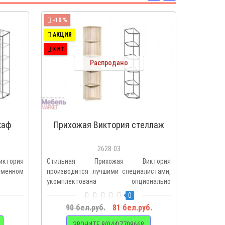
-10 %
-10 %
АКЦИЯ
АКЦИЯ
ХИТ
ХИТ
Распродано
каф
Прихожая Виктория стеллаж
Прихо
створч
2628-03
ктория
Стильная Прихожая Виктория
Набор к
менном
производится лучшими специалистами,
произв
укомплектована опционально
оборудова
полновыкат..
опциональ
0
90 бел.руб.
81 бел.руб.
530 
ЗВОНИТЕ 8(044)7708668
З