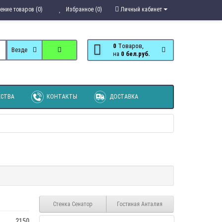
ение товаров (0)
Избранное (0)
Личный кабинет
0
Tоваров,
Везде
на
0 бел.руб.
СТВА
КОНТАКТЫ
ДОСТАВКА
Стенка Сенатор
Гостиная Анталия
2150