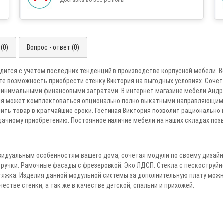
(0)
Вопрос - ответ (0)
одится с учётом последних тенденций в производстве корпусной мебели.
те возможность приобрести стенку Виктория на выгодных условиях. Соче
минимальными финансовыми затратами. В интернет магазине мебели Андри
ция может комплектоваться опционально полно выкатными направляющими
учить товар в кратчайшие сроки. Гостиная Виктория позволит рациональн
удачному приобретению. Постоянное наличие мебели на наших складах по
дуальным особенностям вашего дома, сочетая модули по своему дизайну
 ручки. Рамочные фасады с фрезеровкой. Эко ЛДСП. Стекла с пескоструйн
яжка. Изделия данной модульной системы за дополнительную плату можн
естве стенки, а так же в качестве детской, спальни и прихожей.