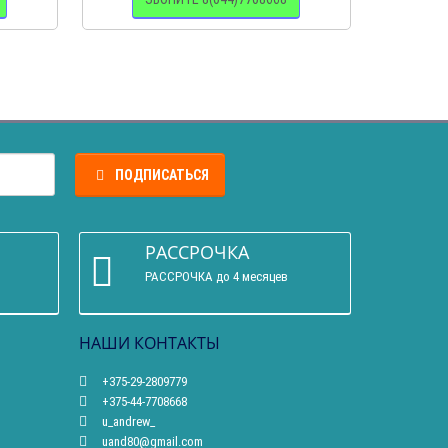
ПОДПИСАТЬСЯ
РАССРОЧКА
РАССРОЧКА до 4 месяцев
НАШИ КОНТАКТЫ
+375-29-2809779
+375-44-7708668
u_andrew_
uand80@gmail.com