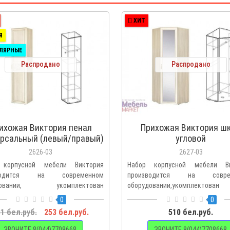
ХИТ
Я
ЛЯРНЫЕ
Распродано
Распродано
ихожая Виктория пенал
Прихожая Виктория ш
рсальный (левый/правый)
угловой
2626-03
2627-03
 корпусной мебели Виктория
Набор корпусной мебели Ви
зводится на современном
производится на совре
удовании, укомплектован
оборудовании,укомплектован
льно ..
опционально п..
0
0
1 бел.руб.
253 бел.руб.
510 бел.руб.
ЗВОНИТЕ 8(044)7708668
ЗВОНИТЕ 8(044)7708668