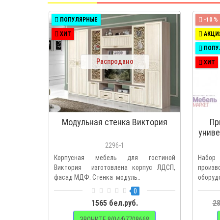
ПОПУЛЯРНЫЕ
-10 %
ХИТ
АКЦИ
ПОПУ
Распродано
ХИТ
Модульная стенка Виктория
Пр
униве
2296-1
Корпусная мебель для гостиной
Набор
Виктория изготовлена корпус ЛДСП,
прои
фасад МДФ. Стенка модуль..
обор
опциона
0
1565 бел.руб.
28
ЗВОНИТЕ 8(044)7708668