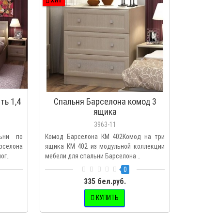
ХИТ
ть 1,4
Спальня Барселона комод 3
ящика
3963-11
ьни по
Комод Барселона КМ 402Комод на три
рселона
ящика КМ 402 из модульной коллекции
ог..
мебели для спальни Барселона ..
0
335 бел.руб.
КУПИТЬ