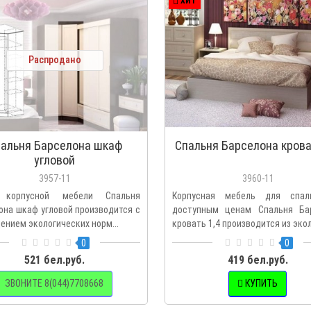
ХИТ
Распродано
альня Барселона шкаф
Спальня Барселона крова
угловой
3957-11
3960-11
 корпусной мебели Спальня
Корпусная мебель для спал
она шкаф угловой производится с
доступным ценам Спальня Ба
ением экологических норм...
кровать 1,4 производится из экол
0
0
521 бел.руб.
419 бел.руб.
ЗВОНИТЕ 8(044)7708668
КУПИТЬ