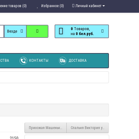
ение товаров (0)
Избранное (0)
Личный кабинет
0
Tоваров,
Везде
на
0 бел.руб.
СТВА
КОНТАКТЫ
ДОСТАВКА
Прихожая Машенька угловое завершение ПУ 201
Спальня Виктория угловое завершение
2150