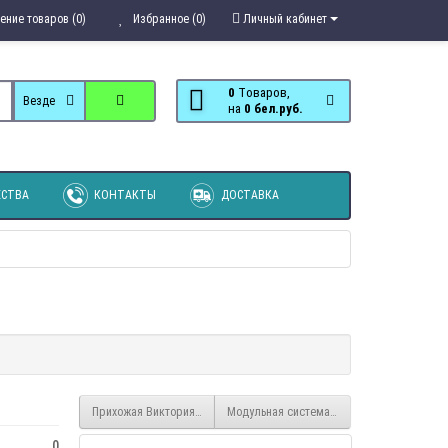
ение товаров (0)
Избранное (0)
Личный кабинет
0
Tоваров,
Везде
на
0 бел.руб.
СТВА
КОНТАКТЫ
ДОСТАВКА
Прихожая Виктория стеллаж
Модульная система Светлана - Стеллаж 
0