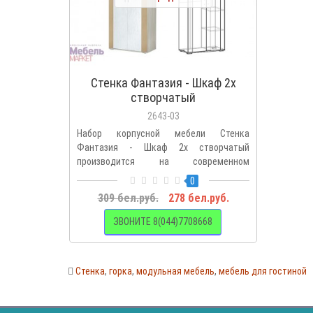
Стенка Фантазия - Шкаф 2х
створчатый
2643-03
Набор корпусной мебели Стенка
Фантазия - Шкаф 2х створчатый
производится на современном
оборудовании..
0
309 бел.руб.
278 бел.руб.
ЗВОНИТЕ 8(044)7708668
Стенка
,
горка
,
модульная мебель
,
мебель для гостиной