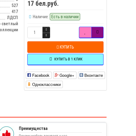
17 бел.руб.
527
417
Наличие:
Есть в наличии
ЛДСП
 светлый
оллекции
КУПИТЬ
КУПИТЬ В 1 КЛИК
Facebook
Google+
Вконтакте
Одноклассники
Преимущества
Почему мебель покупают у нас