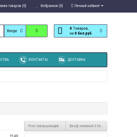
ение товаров (0)
Избранное (0)
Личный кабинет
0
Tоваров,
Везде
на
0 бел.руб.
СТВА
КОНТАКТЫ
ДОСТАВКА
Угол завершающий 7 Акварель
Шкаф книжный 6 Евро
2140