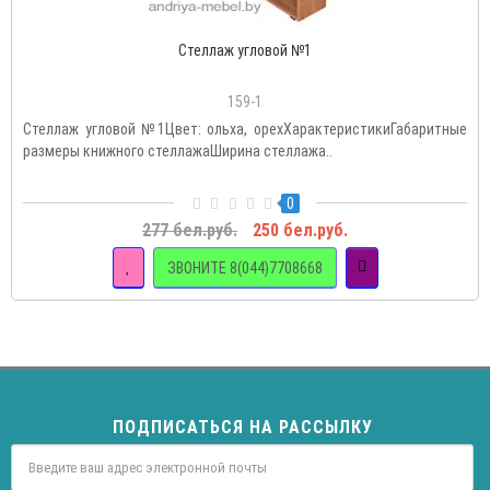
Стеллаж угловой №1
159-1
Стеллаж угловой №1Цвет: ольха, орехХарактеристикиГабаритные
размеры книжного стеллажаШирина стеллажа..
0
277 бел.руб.
250 бел.руб.
ЗВОНИТЕ 8(044)7708668
ПОДПИСАТЬСЯ НА РАССЫЛКУ