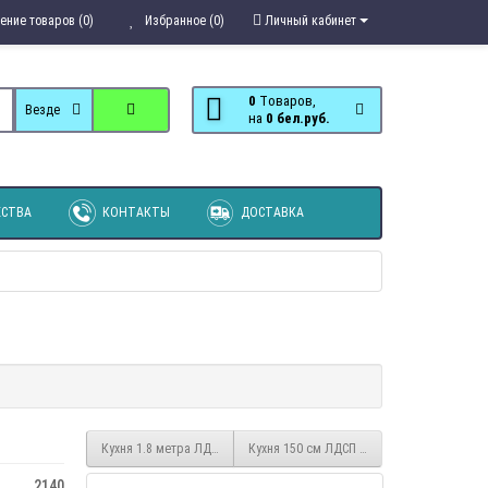
ение товаров (0)
Избранное (0)
Личный кабинет
0
Tоваров,
Везде
на
0 бел.руб.
СТВА
КОНТАКТЫ
ДОСТАВКА
Кухня 1.8 метра ЛДСП дуб бунратти
Кухня 150 см ЛДСП Бетон Пайн
2140