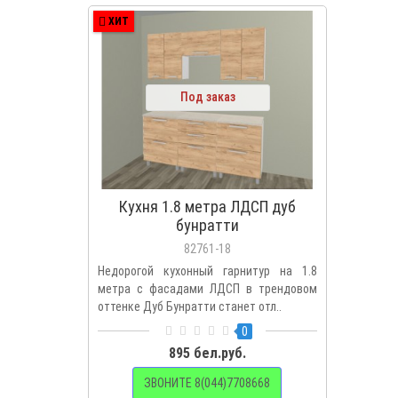
ХИТ
Под заказ
Кухня 1.8 метра ЛДСП дуб
бунратти
82761-18
Недорогой кухонный гарнитур на 1.8
метра с фасадами ЛДСП в трендовом
оттенке Дуб Бунратти станет отл..
0
895 бел.руб.
ЗВОНИТЕ 8(044)7708668