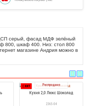
ЛДСП серый, фасад МДФ зелёный
ф 800, шкаф 400. Низ: стол 800
интернет магазине Андрия можно в
Распродано
ХИТ
ХИТ
рь
Кухня 2,0 Люкс Шоколад
Кух
2365-04