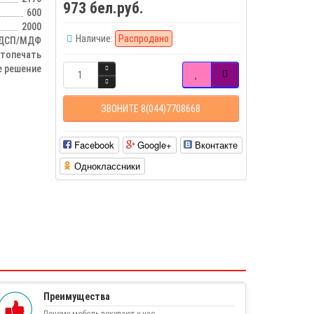
973 бел.руб.
600
2000
Наличие:
Распродано
ДСП/МДФ
отопечать
е решение
ЗВОНИТЕ 8(044)7708668
Facebook
Google+
Вконтакте
Одноклассники
Преимущества
Почему мебель покупают у нас