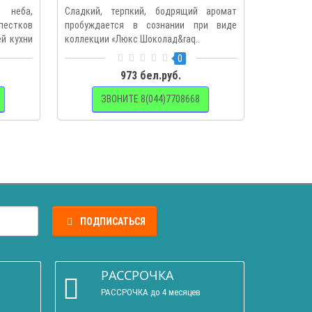
неба,
Сладкий, терпкий, бодрящий аромат
Кухня «
пестков
пробуждается в сознании при виде
легкост
ей кухни
коллекции «Люкс Шоколад&raq..
цветовых 
0
973 бел.руб.
ЗВОНИТЕ 8(044)7708668
З
ПОДПИСАТЬСЯ
РАССРОЧКА
РАССРОЧКА до 4 месяцев