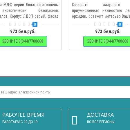
из МДФ серии Люкс изготовлены
Сочность лазурного 
кологически безопасных
приумноженная нежностью ле
алов. Корпус ЛДСП серый, фасад
орхидеи, освежит интерьер Ваш
с..
0
0
973 бел.руб.
973 бел.руб.
ЗВОНИТЕ 8(044)7708668
ЗВОНИТЕ 8(044)7708668
РАБОЧЕЕ ВРЕМЯ
ДОСТАВКА
РАБОТАЕМ С 10 ДО 19
ВО ВСЕ РЕГИОНЫ