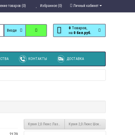
ение товаров (0)
Избранное (0)
Личный кабинет
0
Tоваров,
Везде
на
0 бел.руб.
СТВА
КОНТАКТЫ
ДОСТАВКА
Кухня 2,0 Люкс Лазурь
Кухня 2,0 Люкс Шоколад
2170