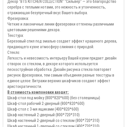
Декор "BTS KITCHEN COLLECTION" "Сильвер" — это благородство
серебра с теплыми нотами, это нежность и утонченность,
отражающая безупречный вкус Вашего выбора.
Фрезеровка:
Четкие и лаконичные линии фрезеровки оттенены различными
цветовыми решениями декора.
Текстура:
Березовый спил под эмалью создает эффект крашеного дерева,
придающего кухне атмосферу слияния с природой.
Стекло:
Легкость и невесомость интерьеру Вашей кухни придает дизайн
створок со стеклом, в декоре которого используется
пескоструйная обработка. Дизайн рисунка стекла повторяет
рисунок фрезеровки, тем самым объединяя разные текстуры в
единое целое. Витражи верхних шкафчиков создают эффект
аристократичности.
В стоимость компоновки входит:
Шкаф-стол под мойку (800*820*600) (без столешницы)
Шкаф-стол рабочий 2-дверный (800*820*600)
Шкаф-стол с 3-мя ящиками (400*820*600)
Шкаф настенный 2-дверный (800*720*310)
Шкаф настенный 2-дверный со стеклом (800*720*310)
Шкаф настенный 1-дверный со стеклом (400*720*310)