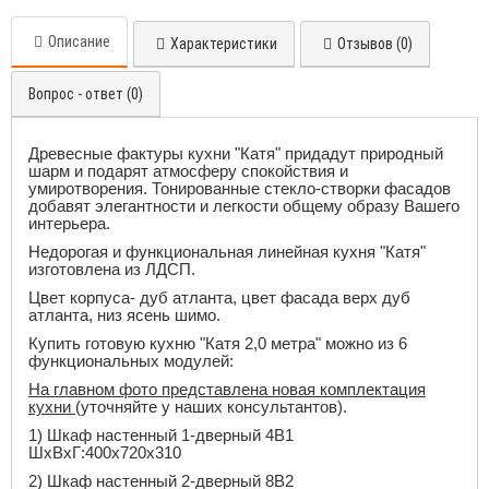
Описание
Характеристики
Отзывов (0)
Вопрос - ответ (0)
Древесные фактуры кухни "Катя" придадут природный
шарм и подарят атмосферу спокойствия и
умиротворения. Тонированные стекло-створки фасадов
добавят элегантности и легкости общему образу Вашего
интерьера.
Недорогая и функциональная линейная кухня "Катя"
изготовлена из ЛДСП.
Цвет корпуса- дуб атланта, цвет фасада верх дуб
атланта, низ ясень шимо.
Купить готовую кухню "Катя 2,0 метра" можно из 6
функциональных модулей:
На главном фото представлена новая комплектация
кухни
(уточняйте у наших консультантов).
1)
Шкаф настенный 1-дверный 4В1
ШхВхГ:400x720x310
2)
Шкаф настенный 2-дверный 8В2