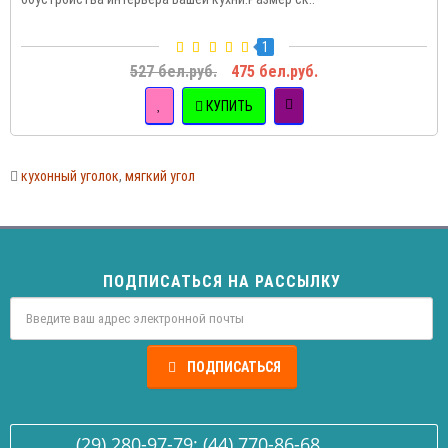
1
527 бел.руб.
475 бел.руб.
КУПИТЬ
кухонный уголок
,
мягкий угол
ПОДПИСАТЬСЯ НА РАССЫЛКУ
ПОДПИСАТЬСЯ
(29) 280-97-79; (44) 770-86-68