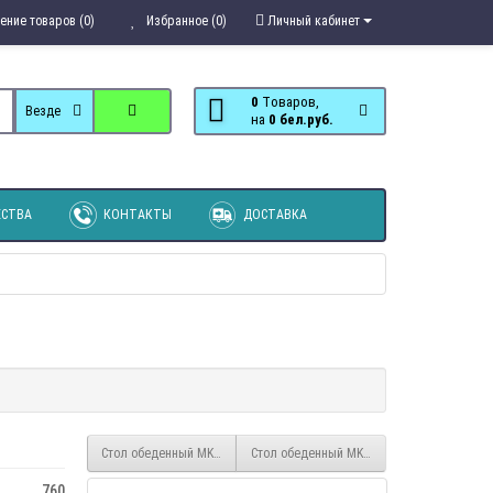
ение товаров (0)
Избранное (0)
Личный кабинет
0
Tоваров,
Везде
на
0 бел.руб.
СТВА
КОНТАКТЫ
ДОСТАВКА
Стол обеденный MK-1243-TB
Стол обеденный MK-1606-DW
760