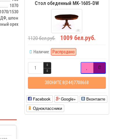
Стол обеденный MK-1605-DW
1070
1070/1530
МДФ, шпон
ный орех
1009 бел.руб.
1120 бел.руб.
Наличие:
Распродано
ЗВОНИТЕ 8(044)7708668
Facebook
Google+
Вконтакте
Одноклассники
 нас