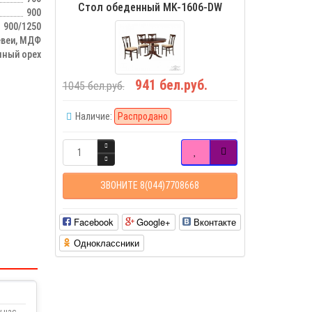
Стол обеденный MK-1606-DW
900
900/1250
евеи, МДФ
ный орех
941 бел.руб.
1045 бел.руб.
Наличие:
Распродано
ЗВОНИТЕ 8(044)7708668
Facebook
Google+
Вконтакте
Одноклассники
 нас