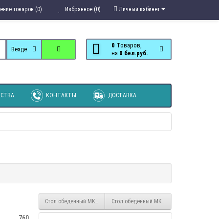
ение товаров (0)
Избранное (0)
Личный кабинет
0
Tоваров,
Везде
на
0 бел.руб.
СТВА
КОНТАКТЫ
ДОСТАВКА
Стол обеденный MK-1605-DW
Стол обеденный MK-1607-IV
760