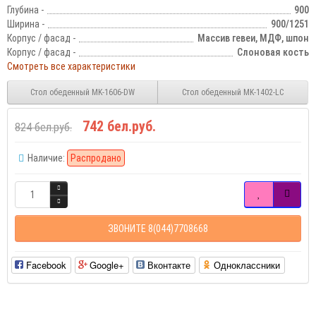
Глубина -
900
Ширина -
900/1251
Корпус / фасад -
Массив гевеи, МДФ, шпон
Корпус / фасад -
Слоновая кость
Смотреть все характеристики
Стол обеденный MK-1606-DW
Стол обеденный MK-1402-LC
742 бел.руб.
824 бел.руб.
Наличие:
Распродано
ЗВОНИТЕ 8(044)7708668
Facebook
Google+
Вконтакте
Одноклассники