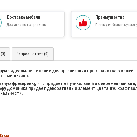
Доставка мебели
Преимущества
Доставка во все регионы
Почему мебель покупают у
(0)
Вопрос - ответ (0)
рум
- идеальное решение для организации пространства в вашей
антный дизайн.
ьную фрезеровку, что придает ей уникальный и современный вид,
кафу Доминика придает декоративный элемент цвета дуб крафт зо
икальности.
35 см