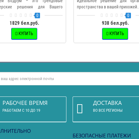
жей Бодрум – это трендовые
идеальное решение для орга
нерские решения для Вашего
пространства в вашей прихожей..
0
0
1829 бел.руб.
938 бел.руб.
КУПИТЬ
КУПИТЬ
РАБОЧЕЕ ВРЕМЯ
ДОСТАВКА
РАБОТАЕМ С 10 ДО 19
ВО ВСЕ РЕГИОНЫ
ЛНИТЕЛЬНО
БЕЗОПАСНЫЕ ПЛАТЕЖИ