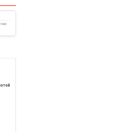
 нас
лотой