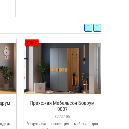
ХИТ
ХИТ
друм
Прихожая Мебельсон Бодрум
Прихо
0007
000
82707-05
одрум -
Модульная коллекция мебели для
Прихожая