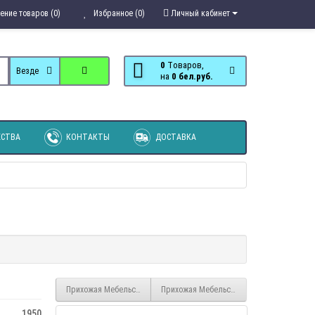
ение товаров (0)
Избранное (0)
Личный кабинет
0
Tоваров,
Везде
на
0 бел.руб.
СТВА
КОНТАКТЫ
ДОСТАВКА
Прихожая Мебельсон Бодрум 0012
Прихожая Мебельсон Бодрум 0008/2
1950