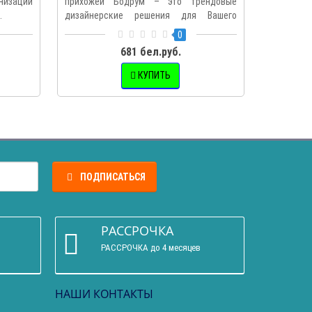
низации
прихожей Бодрум – это трендовые
крафт з
.
дизайнерские решения для Вашего
сочетание
интер..
0
681 бел.руб.
КУПИТЬ
ПОДПИСАТЬСЯ
РАССРОЧКА
РАССРОЧКА до 4 месяцев
НАШИ КОНТАКТЫ