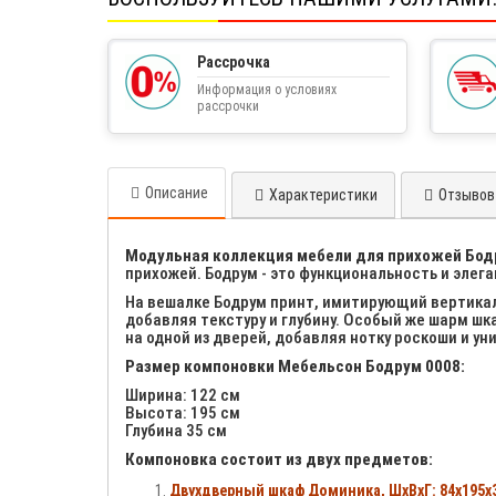
Рассрочка
Информация о условиях
рассрочки
Описание
Характеристики
Отзывов 
Модульная коллекция мебели для прихожей Бод
прихожей. Бодрум - это функциональность и элег
На вешалке Бодрум принт, имитирующий вертикал
добавляя текстуру и глубину. Особый же шарм ш
на одной из дверей, добавляя нотку роскоши и ун
Размер компоновки Мебельсон Бодрум 0008:
Ширина: 122 см
Высота: 195 см
Глубина 35 см
Компоновка состоит из двух предметов:
Двухдверный шкаф Доминика, ШхВхГ: 84х195х