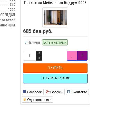
Прихожая Мебельсон Бодрум 0008
350
1220
СП/ЛДСП
т золотой
мпозиция
685 бел.руб.
Наличие:
Есть в наличии
КУПИТЬ
КУПИТЬ В 1 КЛИК
Facebook
Google+
Вконтакте
Одноклассники