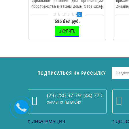
идеальное решение для организации
прихо
пространства в вашем доме. Этот шкаф
дизай
с..
интер..
0
586 бел.руб.
КУПИТЬ
ПОДПИСАТЬСЯ НА РАССЫЛКУ
(29) 280-97-79; (44) 770-86-68
ЗАКАЗ ПО ТЕЛЕФОНУ
ИНФОРМАЦИЯ
ДОПО