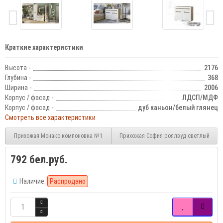
Краткие характеристики
Высота -
2176
Глубина -
368
Ширина -
2006
Корпус / фасад -
ЛДСП/МДФ
Корпус / фасад -
дуб каньон/белый глянец
Смотреть все характеристики
Прихожая Монако компоновка №1
Прихожая София роялвуд светлый
792 бел.руб.
Наличие:
Распродано