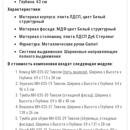
Глубина: 63 см
Характеристики:
Материал корпуса: плита ЛДСП, цвет Белый
структурный
Материал фасада: МДФ цвет Белый структурный
Материал столешниц: плита ЛДСП Дуб Стерлинг
Фурнитура: Металлические ручки Gamet
Система выдвижения: Шариковые направляющие
полного выдвижения
В стоимость компоновки входят следующие модули:
Комод МН-035-02 Тиволи (
пять ящиков
), Ширина х Высота х
Глубина: 69 х 113 х 38 см
Зеркало МН-035-19 Тиволи, Ширина х Высота х Глубина: 64 х
96 х 5 см
Тумба МН-035-30 Тиволи (откидной фасад), Ширина х
Высота х Глубина: 69 х 48 х 40 см
Вешалка МН-035-31 Тиволи, Ширина х Высота х Глубина: 69 х
138 х 26 см
Тумба для обуви МН-035-29 Тиволи (обувница, откидные
фасады), Ширина х Высота х Глубина: 69 х 131 х 28 см