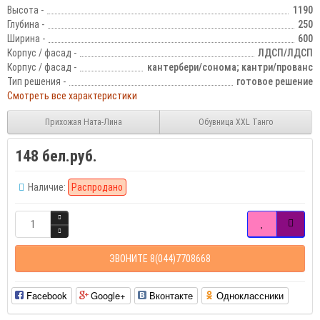
Высота -
1190
Глубина -
250
Ширина -
600
Корпус / фасад -
ЛДСП/ЛДСП
Корпус / фасад -
кантербери/сонома; кантри/прованс
Тип решения -
готовое решение
Смотреть все характеристики
Прихожая Ната-Лина
Обувница XXL Танго
148 бел.руб.
Наличие:
Распродано
ЗВОНИТЕ 8(044)7708668
Facebook
Google+
Вконтакте
Одноклассники