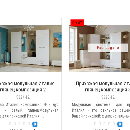
ХИТ
Распродано
хожая модульная Италия
Прихожая модульная Ит
глянец композиция 2
глянец композиция 
5324-12
5325-12
ая Италия композиция №2 дуб
Модульная система для пр
а - белый глянецМодульная
Италия - это стильное реше
 для прихожей Италия - ..
Вашей прихожей: функциональные
0
0