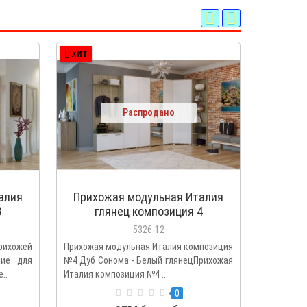
ХИТ
ПОПУЛЯ
ХИТ
Распродано
алия
Прихожая модульная Италия
Шкаф 
3
глянец композиция 4
Со
5326-12
ихожей
Прихожая модульная Италия композиция
Шкаф угл
ние для
№4 Дуб Сонома - Белый глянецПрихожая
Белый гл
..
Италия композиция №4 ..
угловой шк
0