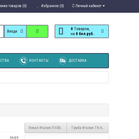
ение товаров (0)
Избранное (0)
Личный кабинет
0
Tоваров,
Везде
на
0 бел.руб.
СТВА
КОНТАКТЫ
ДОСТАВКА
Пенал Италия П-500 Сонома/Белый глянец
Тумба Италия ТК-600 Сонома/Белый глян
2152