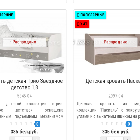
ЛЯРНЫЕ
ПОПУЛЯРНЫЕ
ХИТ
Распродано
Распродано
ть детская Трио Звездное
Детская кровать Паск
детство 1,8
5345-04
2997-04
ь детской коллекции «Трио.
Детская кровать из мод
дное детство» оснащена
коллекции "Паскаль" с закруг
енным подъемным механизмом
углами и с выкатным ящиком на р
..
0
0
385 бел.руб.
335 бел.руб.