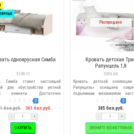
Я
ЛЯРНЫЕ
Распродано
вать одноярусная Симба
Кровать детская Три
Рапунцель 1,8
5149-11
5355-04
ть Симба станет настоящей
Кровать детской коллекции
ой для обустройства уютной
Рапунцель» оснащена совре
ой комнаты. Достаточно
подъемным механизмом наст
н..
ЛДС..
0
0
1 бел.руб.
361 бел.руб.
385 бел.руб.
-
+
-
+
КУПИТЬ
ЗВОНИТЕ 8(044)7708668