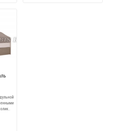
аль
ульной
ленными
олик..