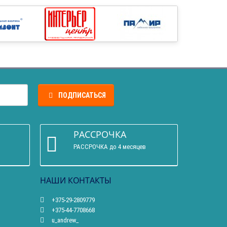
ПОДПИСАТЬСЯ
РАССРОЧКА
РАССРОЧКА до 4 месяцев
НАШИ КОНТАКТЫ
+375-29-2809779
+375-44-7708668
u_andrew_