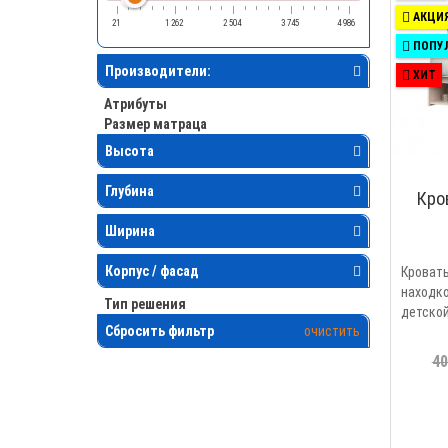
АКЦИ
21
1 262
2 504
3 745
4 986
ПОПУ
Производители:
ХИТ
Атрибуты
Размер матраца
Высота
Глубина
Кро
Ширина
Корпус / фасад
Крова
находк
Тип решения
детск
Сбросить фильтр
очистить
комфорт
40