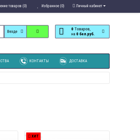
ение товаров (0)
Избранное (0)
Личный кабинет
0
Tоваров,
Везде
на
0 бел.руб.
СТВА
КОНТАКТЫ
ДОСТАВКА
ХИТ