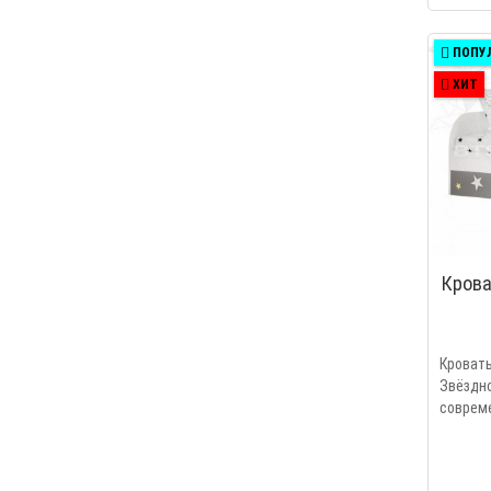
ПОПУ
ХИТ
Крова
Кроват
Звёз
соврем
настила