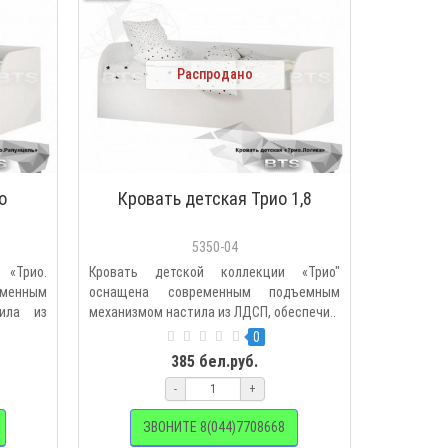
Распродано
о
Кровать детская Трио 1,8
5350-04
 «Трио.
Кровать детской коллекции «Трио"
менным
оснащена современным подъемным
ила из
механизмом настила из ЛДСП, обеспечи..
0
385 бел.руб.
-
+
ЗВОНИТЕ 8(044)7708668