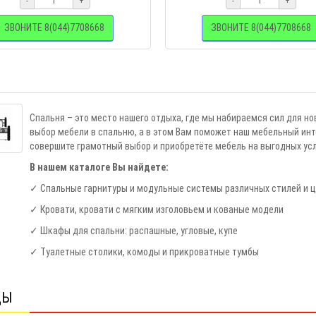
-
+
-
+
ЗВОНИТЕ 8(044)7708668
ЗВОНИТЕ 8(044)7708668
Спальня – это место нашего отдыха, где мы набираемся сил для н
выбор мебели в спальню, а в этом Вам поможет наш мебельный инт
совершите грамотный выбор и приобретёте мебель на выгодных усл
В нашем каталоге Вы найдете:
✓
Спальные гарнитуры и модульные системы различных стилей и 
✓
Кровати, кровати с мягким изголовьем и кованые модели
✓
Шкафы для спальни: распашные, угловые, купе
✓
Туалетные столики, комоды и прикроватные тумбы
ДЫ