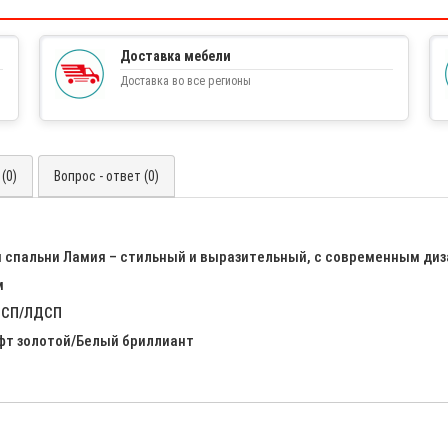
Доставка мебели
Доставка во все регионы
(0)
Вопрос - ответ (0)
я спальни Ламия – стильный и выразительный, с современным диз
м
ЛДСП/ЛДСП
афт золотой/Белый бриллиант