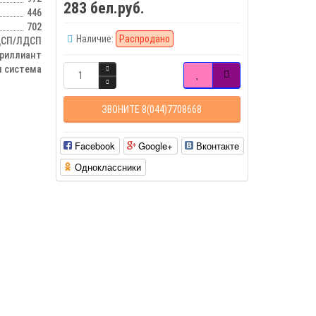
283 бел.руб.
446
702
Наличие:
Распродано
СП/ЛДСП
бриллиант
 система
ЗВОНИТЕ 8(044)7708668
Facebook
Google+
Вконтакте
Одноклассники