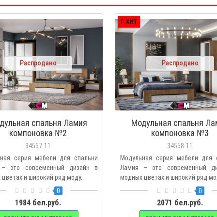
ХИТ
Распродано
Распродано
дульная спальня Ламия
Модульная спальня Ла
компоновка №2
компоновка №3
34557-11
34558-11
ная серия мебели для спальни
Модульная серия мебели для 
 – это современный дизайн в
Ламия – это современный д
цветах и широкий ряд моду..
модных цветах и широкий ряд мод
0
0
1984 бел.руб.
2071 бел.руб.