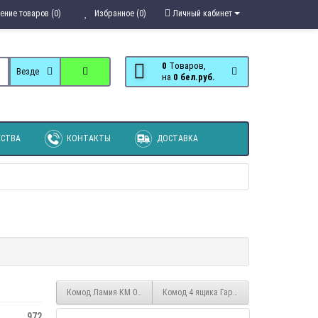
ение товаров (0)
Избранное (0)
Личный кабинет
0
Tоваров,
Везде
на
0 бел.руб.
СТВА
КОНТАКТЫ
ДОСТАВКА
Комод Ламия КМ 061
Комод 4 ящика Гармония КМ 601
972