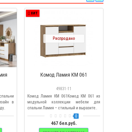
ХИТ
ХИТ
Распродано
мия
Комод Ламия КМ 061
Шка
зер
49831-11
спальни
Комод Ламия КМ 061Комод КМ 061 из
Шкаф трех
изайн в
модульной коллекции мебели для
ШК 064
у..
спальни Ламия – стильный и выразите..
зеркалом 
0
467 бел.руб.