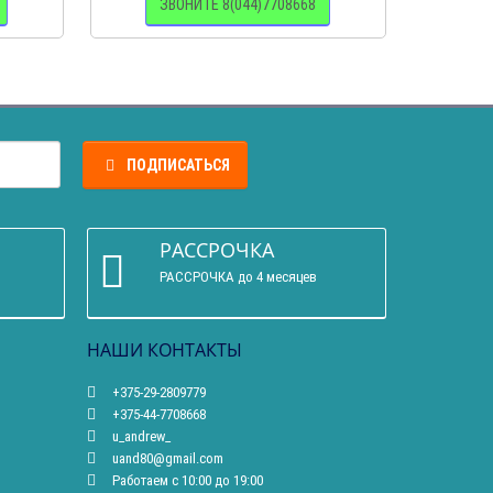
ЗВОНИТЕ 8(044)7708668
З
ПОДПИСАТЬСЯ
РАССРОЧКА
РАССРОЧКА до 4 месяцев
НАШИ КОНТАКТЫ
+375-29-2809779
+375-44-7708668
u_andrew_
uand80@gmail.com
Работаем с 10:00 до 19:00