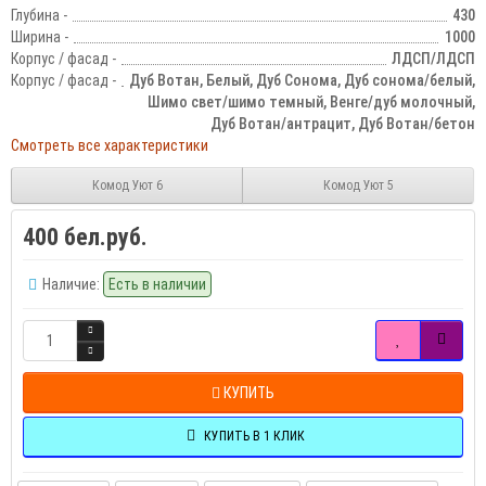
Глубина -
430
Ширина -
1000
Корпус / фасад -
ЛДСП/ЛДСП
Корпус / фасад -
Дуб Вотан, Белый, Дуб Сонома, Дуб сонома/белый,
Шимо свет/шимо темный, Венге/дуб молочный,
Дуб Вотан/антрацит, Дуб Вотан/бетон
Смотреть все характеристики
Комод Уют 6
Комод Уют 5
400 бел.руб.
Наличие:
Есть в наличии
КУПИТЬ
КУПИТЬ В 1 КЛИК