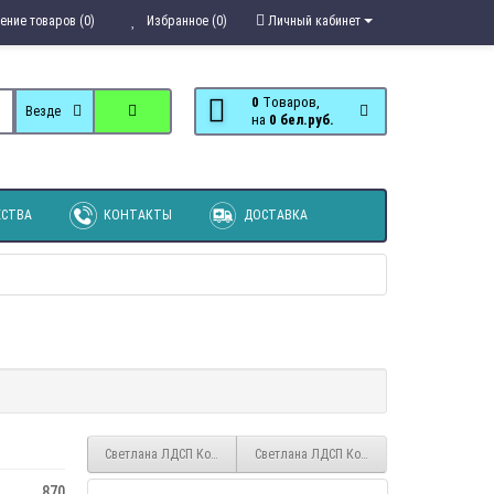
ение товаров (0)
Избранное (0)
Личный кабинет
0
Tоваров,
Везде
на
0 бел.руб.
СТВА
КОНТАКТЫ
ДОСТАВКА
Светлана ЛДСП Комод СВ-15
Светлана ЛДСП Комод макияжный СВ-17
870