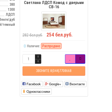
Светлана ЛДСП Комод с дверьми
380
СВ-16
1300
ЛДСП
Венге/дуб
й/темный
254 бел.руб.
282 бел.руб.
Наличие:
Распродано
ЗВОНИТЕ 8(044)7708668
Facebook
Google+
Вконтакте
Одноклассники