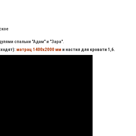
ское
улями спальни "Адам" и "Зара".
входят):
матрац 1400х2000 мм
и настил для кровати 1,6.