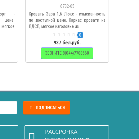
6732-05
орт -
Кровать Зара 1,6 Люкс - изысканность
Кровать
 цене.
по доступной цене. Каркас кровати из
механиз
мягкое
ЛДСП, мягкое изголовье из ..
изголов
спальног..
0
937 бел.руб.
ЗВОНИТЕ 8(044)7708668
ПОДПИСАТЬСЯ
РАССРОЧКА