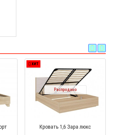
ХИТ
ХИТ
Распродано
орт
Кровать 1,6 Зара люкс
Кр
под