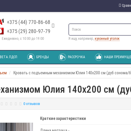
Сравн
+375 (44) 770-86-68
+375 (29) 280-97-79
Ежедневно, с 10:00 до 19:00
Я ищу, например,
кухонный уголок
ВЕТА ЛДСП
БРЕНДЫ
РАССРОЧКА
НАШИ ПРЕИМУЩЕ
вьем
Кровать с подъемным механизмом Юлия 140х200 см (дуб сонома/б
ханизмом Юлия 140х200 см (ду
0 отзывов
Краткие характеристики
Длина матраца -