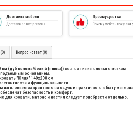
Доставка мебели
Преимущества
Доставка во все регионы
Почему мебель покупают у
(0)
Вопрос - ответ (0)
 см (дуб сонома/белый (плюш))
состоит из изголовья с мягким
с подъемным основанием.
кровать "Юлия" 140х200 см.
элегантности и функциональности.
м изголовьем из приятного на ощупь и практичного в быту матери
 обеспечат безопасность и комфорт.
е для кровати, матрас и настил следует приобрести отдельно.