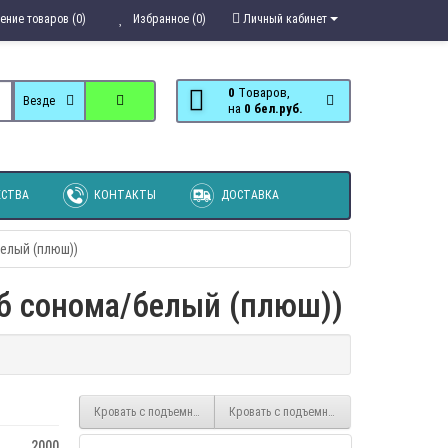
ение товаров (0)
Избранное (0)
Личный кабинет
0
Tоваров,
Везде
на
0 бел.руб.
СТВА
КОНТАКТЫ
ДОСТАВКА
елый (плюш))
б сонома/белый (плюш))
Кровать с подъемным механизмом Юлия 140х200 см (дуб крафт зо
Кровать с подъемным механизмом Юлия 1
2000