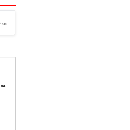
 нас
ала.