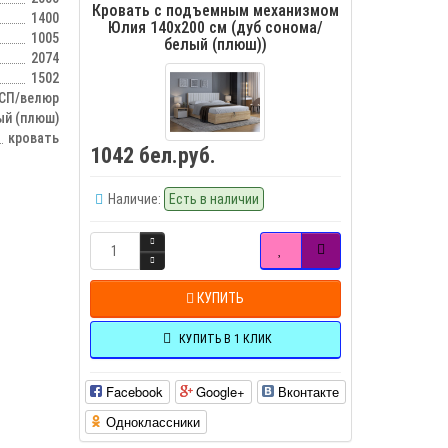
Кровать с подъемным механизмом
1400
Юлия 140х200 см (дуб сонома/
1005
белый (плюш))
2074
1502
СП/велюр
ый (плюш)
кровать
1042 бел.руб.
Наличие:
Есть в наличии
КУПИТЬ
КУПИТЬ В 1 КЛИК
Facebook
Google+
Вконтакте
Одноклассники