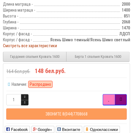
Длина матраца -
2000
Ширина матраца -
1400
Высота -
851
Глубина -
2068
Ширина -
1470
Корпус / фасад -
ЛДСП
Корпус / фасад -
Ясень Шимо темный/Ясень Шимо светлый
Смотреть все характеристики
Гардония спальня Кровать 1600
Берта 1 спальня Кровать 1600
148 бел.руб.
164 бел.руб.
Наличие:
Распродано
ЗВОНИТЕ 8(044)7708668
Facebook
Google+
Вконтакте
Одноклассники