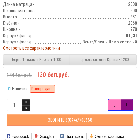
Длина матраца -
2000
Ширина матраца -
900
Высота -
851
Глубина -
2068
Ширина -
970
Корпус / фасад -
ЛДСП
Корпус / фасад -
Венге/Ясень Шимо cветлый
Смотреть все характеристики
Берта 1 спальня Кровать 1600
Шарлота спальня Кровать 1200
130 бел.руб.
144 бел.руб.
Наличие:
Распродано
ЗВОНИТЕ 8(044)7708668
Facebook
Google+
Вконтакте
Одноклассники