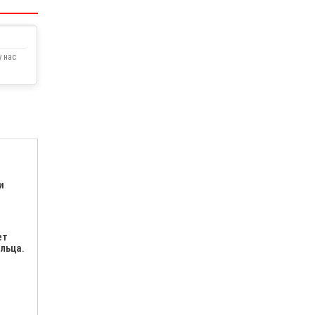
 нас
и
ет
льца.