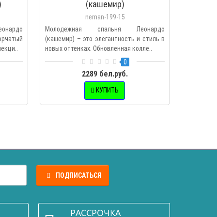
)
(кашемир)
МН-
neman-199-15
еонардо
Молодежная спальня Леонардо
Шкаф ком
рчатый
(кашемир) – это элегантность и стиль в
Леонардо
екци..
новых оттенках. Обновленная колле..
тумба в но
0
2289 бел.руб.
КУПИТЬ
ПОДПИСАТЬСЯ
РАССРОЧКА