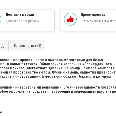
Доставка мебели
Преимущества
Доставка во все регионы
Почему мебель покупают у
(0)
Вопрос - ответ (0)
носпальная кровать-софа с выкатными ящиками для белья.
иль в новых оттенках. Обновленная коллекция «Леонардо» - это
 современного, элегантного дизайна. Кашемир – символ комфорта 
ивающая пространство уютом. Лунный камень, напротив привносит
гкость и чистоту линий. Вместе они создают баланс, в котором
зличными интерьерными решениями. Его универсальность позволя
бое оформление, создавая настроение и подчеркивая вкус владе
м