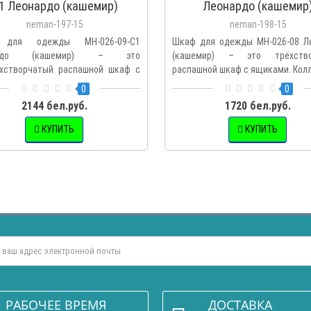
1 Леонардо (кашемир)
Леонардо (кашемир
neman-197-15
neman-198-15
для одежды МН-026-09-C1
Шкаф для одежды МН-026-08 Л
ардо (кашемир) – это
(кашемир) – это трёхство
хстворчатый распашной шкаф с
распашной шкаф с ящиками. Колл
. Ко..
0
0
2144 бел.руб.
1720 бел.руб.
КУПИТЬ
КУПИТЬ
РАБОЧЕЕ ВРЕМЯ
ДОСТАВКА