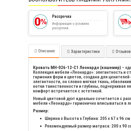
Рассрочка
Информация о условиях
рассрочки
Описание
Характеристики
Отзывов 
Кровать МН-026-12-C1 Леонардо (кашемир)
– од
Коллекция мебели «Леонардо»: элегантность и ст
гармония форм и цветов, создана для ценителей
элегантности, он словно мягкая ткань, обволак
нотки таинственности и глубины, подчеркивая ле
комфорт встречается с эстетикой.
Новый цветовой дуэт идеально сочетается с ра
мебели «Леонардо» гармонично вписываться в лю
Размер:
Ширина х Высота х Глубина: 205 х 67 х 96 см
Рекомендуемый размер матраса: 200 х 90 с