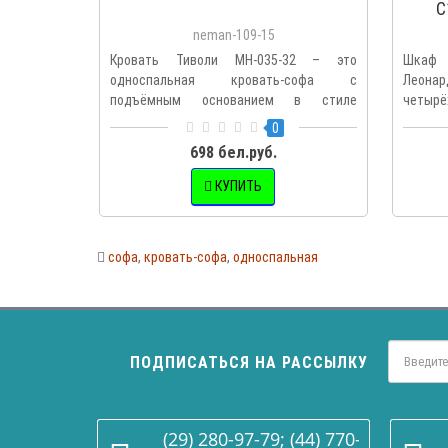
C
neman-109-15
Кровать Тиволи МН-035-32 – это
Шкаф 
односпальная кровать-софа с
Леон
подъёмным основанием в стиле
четырё
«легкого кан..
ящиками
0
698 бел.руб.
КУПИТЬ
софа
,
кровать-софа
,
односпальная
ПОДПИСАТЬСЯ НА РАССЫЛКУ
(29) 280-97-79; (44) 770-86-68