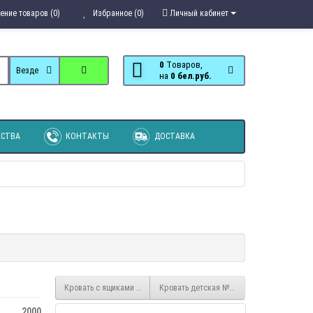
ение товаров (0)
Избранное (0)
Личный кабинет
0
Tоваров,
Везде
на
0 бел.руб.
СТВА
КОНТАКТЫ
ДОСТАВКА
Кровать с ящиками Макс 120х200
Кровать детская № 3 Макс
2000