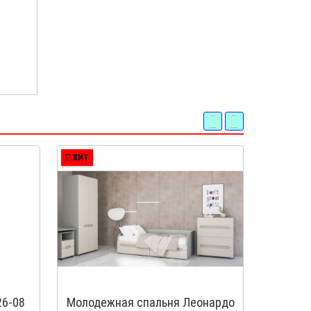
ХИТ
ХИТ
6-08
Молодежная спальня Леонардо
Шка