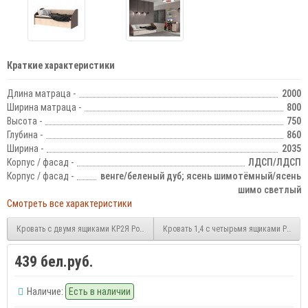
Краткие характеристики
Длина матраца -
2000
Ширина матраца -
800
Высота -
750
Глубина -
860
Ширина -
2035
Корпус / фасад -
ЛДСП/ЛДСП
Корпус / фасад -
венге/беленый дуб; ясень шимотёмный/ясень
шимо светлый
Смотреть все характеристики
Кровать с двумя ящиками КР2Я Ронда
Кровать 1,4 с четырьмя ящиками Ронда
439 бел.руб.
Наличие:
Есть в наличии