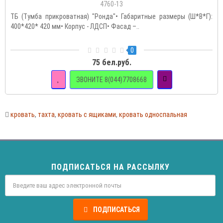
4760-13
ТБ (Тумба прикроватная) "Ронда"• Габаритные размеры (Ш*В*Г):
400*420* 420 мм• Корпус - ЛДСП• Фасад –..
0
75 бел.руб.
ЗВОНИТЕ 8(044)7708668
кровать
,
тахта
,
кровать с ящиками
,
кровать односпальная
ПОДПИСАТЬСЯ НА РАССЫЛКУ
ПОДПИСАТЬСЯ