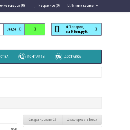
ение товаров (0)
Избранное (0)
Личный кабинет
0
Tоваров,
Везде
на
0 бел.руб.
СТВА
КОНТАКТЫ
ДОСТАВКА
Сакура кровать 0,9
Шкаф-кровать Блюз
950