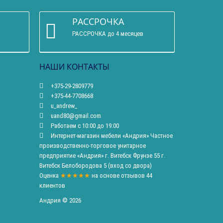
РАССРОЧКА
РАССРОЧКА до 4 месяцев
НАШИ КОНТАКТЫ
+375-29-2809779
+375-44-7708668
u_andrew_
uand80@gmail.com
Работаем с 10:00 до 19:00
Интернет-магазин мебели «Андрия» Частное
производственно-торговое унитарное
предприятие «Андрия» г. Витебск Фрунзе 55 г.
Витебск Белобородова 5 (вход со двора)
Оценка
★★★★★
на основе
отзывов
44
клиентов
Андрия © 2026