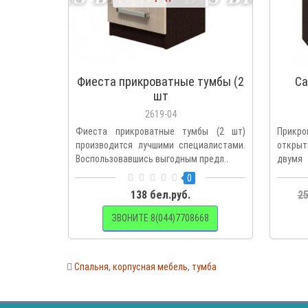
Фиеста прикроватные тумбы (2
Са
шт
2619-04
Фиеста прикроватные тумбы (2 шт)
Прикр
производится лучшими специалистами.
открыт
Воспользовавшись выгодным предл..
двум
роликов
0
138 бел.руб.
25
ЗВОНИТЕ 8(044)7708668
Спальня
,
корпусная мебель
,
тумба