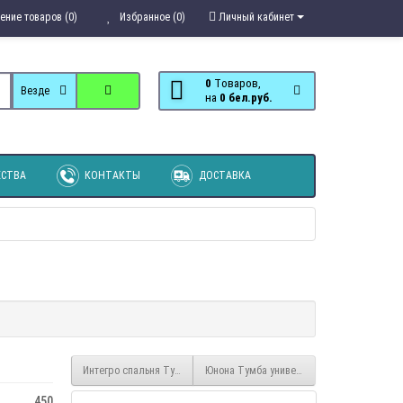
ение товаров (0)
Избранное (0)
Личный кабинет
0
Tоваров,
Везде
на
0 бел.руб.
СТВА
КОНТАКТЫ
ДОСТАВКА
Интегро спальня Тумба (пара)
Юнона Тумба универсальная
450