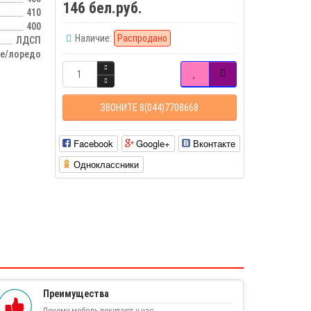
146 бел.руб.
410
400
Наличие:
Распродано
ЛДСП
ге/лоредо
ЗВОНИТЕ 8(044)7708668
Facebook
Google+
Вконтакте
Одноклассники
Преимущества
Почему мебель покупают у нас