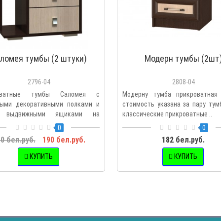
ломея тумбы (2 штуки)
Модерн тумбы (2шт
2796-04
2808-04
оватные тумбы Саломея с
Модерну тумба прикроватная 
ыми декоративными полками и
стоимость указана за пару тум
я выдвижными ящиками на
классические прикроватные ..
ых..
0
0
0 бел.руб.
190 бел.руб.
182 бел.руб.
КУПИТЬ
КУПИТЬ