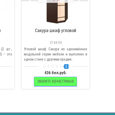
)
Сакура шкаф угловой
Сакура
3144-04
(2 шт.,
Угловой шкаф Сакура из одноимённое
Лаконич
б) – это
модульной серии мебели и выполнен в
обладае
одном стиле с другими предме..
украшенн
доба..
0
436 бел.руб.
ЗВОНИТЕ 8(044)7708668
З