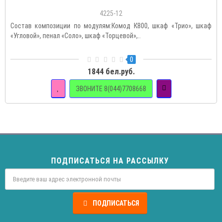
4225-12
Состав композиции по модулям:Комод К800, шкаф «Трио», шкаф
«Угловой», пенал «Соло», шкаф «Торцевой»,..
0
1844 бел.руб.
ЗВОНИТЕ 8(044)7708668
ПОДПИСАТЬСЯ НА РАССЫЛКУ
ПОДПИСАТЬСЯ