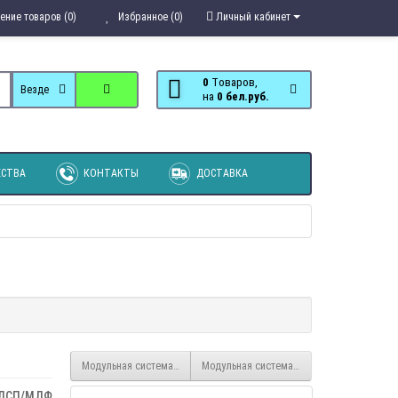
ение товаров (0)
Избранное (0)
Личный кабинет
0
Tоваров,
Везде
на
0 бел.руб.
СТВА
КОНТАКТЫ
ДОСТАВКА
Модульная система для спальни Сакура
Модульная система для спальни Фиеста
ДСП/МДФ