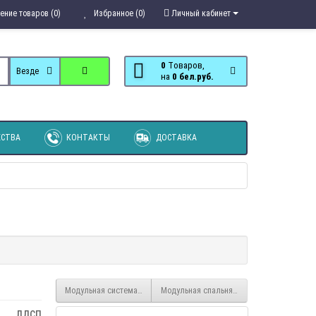
ение товаров (0)
Избранное (0)
Личный кабинет
0
Tоваров,
Везде
на
0 бел.руб.
СТВА
КОНТАКТЫ
ДОСТАВКА
Модульная система для спальни Лагуна
Модульная спальня Барселона
ЛДСП