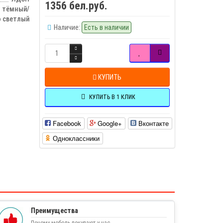
1356 бел.руб.
о тёмный/
 светлый
Наличие:
Есть в наличии
КУПИТЬ
КУПИТЬ В 1 КЛИК
Facebook
Google+
Вконтакте
Одноклассники
Преимущества
Почему мебель покупают у нас