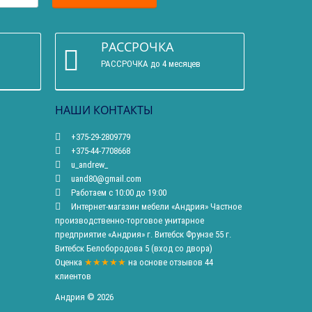
РАССРОЧКА
РАССРОЧКА до 4 месяцев
НАШИ КОНТАКТЫ
+375-29-2809779
+375-44-7708668
u_andrew_
uand80@gmail.com
Работаем с 10:00 до 19:00
Интернет-магазин мебели «Андрия» Частное
производственно-торговое унитарное
предприятие «Андрия» г. Витебск Фрунзе 55 г.
Витебск Белобородова 5 (вход со двора)
Оценка
★★★★★
на основе
отзывов
44
клиентов
Андрия © 2026